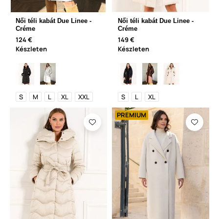
Női téli kabát Due Linee -
Női téli kabát Due Linee -
Créme
Créme
124 €
149 €
Készleten
Készleten
S
M
L
XL
XXL
S
L
XL
PREMIUM