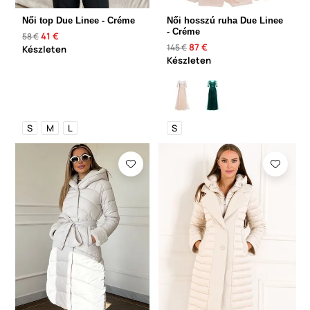
Női top Due Linee - Créme
Női hosszú ruha Due Linee
- Créme
41 €
58 €
87 €
145 €
Készleten
Készleten
S
M
L
S