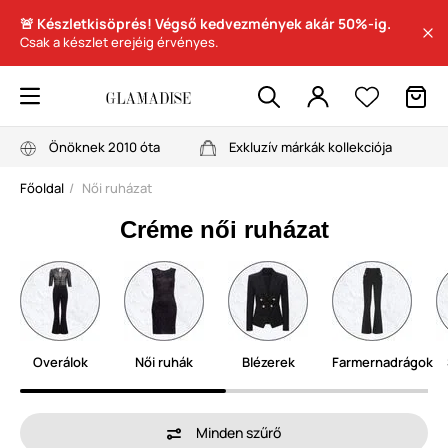
🚨 Készletkisöprés! Végső kedvezmények akár 50%-ig.
Csak a készlet erejéig érvényes.
Önöknek 2010 óta
Exkluzív márkák kollekciója
Főoldal
Női ruházat
Créme női ruházat
Overálok
Női ruhák
Blézerek
Farmernadrágok
Minden szűrő