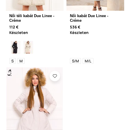
Női téli kabát Due Linee -
Női kabát Due Linee -
Créme
Créme
112 €
536 €
Készleten
Készleten
S
M
S/M
M/L