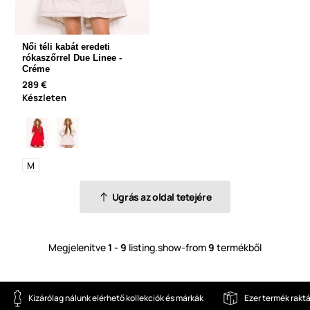
Női téli kabát eredeti
rókaszőrrel Due Linee -
Créme
289 €
Készleten
M
Ugrás az oldal tetejére
Megjelenítve
1 - 9
listing.show-from
9
termékből
Kizárólag nálunk elérhető kollekciók és márkák
Ezer termék rakt