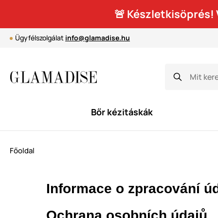
🚨 Készletkisöprés
Ügyfélszolgálat
info@glamadise.hu
Bőr kézitáskák
Főoldal
Informace o zpracování ú
Ochrana osobních údajů