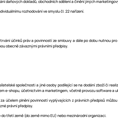
ání daňových dokladů, obchodních sdělení a činění jiných marketingový
ividuálnímu rozhodování ve smyslu čl. 22 nařízení.
rvání účinků práv a povinností ze smlouvy a dále po dobu nutnou pro
nou obecně závaznými právními předpisy.
atelské společnosti a jiné osoby podílející se na dodání zboží či reali
ozem e-shopu, účetnictvím a marketingem, včetně provozu software a uk
a účelem plnění povinností vyplývajících z právních předpisů můžou b
zné právní předpisy.
 do třetí země (do země mimo EU) nebo mezinárodní organizaci.