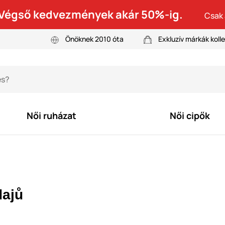
! Végső kedvezmények akár 50%-ig.
Csak 
Önöknek 2010 óta
Exkluzív márkák kolle
Női ruházat
Női cipők
dajů