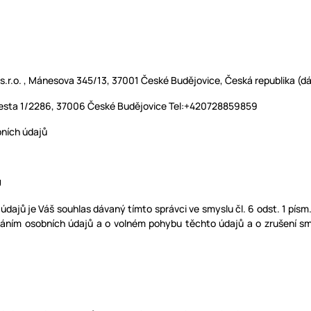
r.o. , Mánesova 345/13, 37001 České Budějovice, Česká republika (dál
á cesta 1/2286, 37006 České Budějovice Tel:+420728859859
ních údajů
Ů
ajů je Váš souhlas dávaný tímto správci ve smyslu čl. 6 odst. 1 písm
ováním osobních údajů a o volném pohybu těchto údajů a o zrušení s