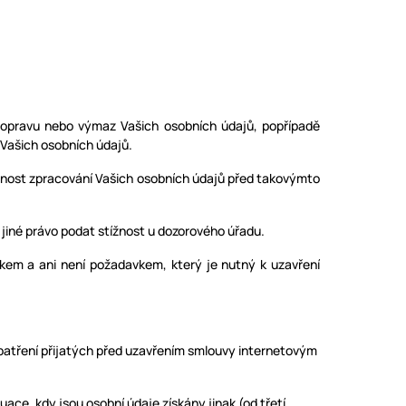
 opravu nebo výmaz Vašich osobních údajů, popřípadě
 Vašich osobních údajů.
nnost zpracování Vašich osobních údajů před takovýmto
jiné právo podat stížnost u dozorového úřadu.
em a ani není požadavkem, který je nutný k uzavření
patření přijatých před uzavřením smlouvy internetovým
ace, kdy jsou osobní údaje získány jinak (od třetí