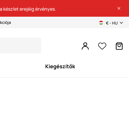
a készlet erejéig érvényes.
kciója
€ - HU
Kiegészítők