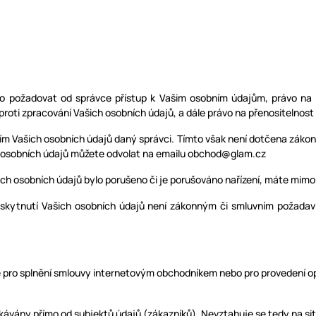
o požadovat od správce přístup k Vašim osobním údajům, právo na
proti zpracování Vašich osobních údajů, a dále právo na přenositelnost
ním Vašich osobních údajů daný správci. Tímto však není dotčena záko
m osobních údajů můžete odvolat na emailu obchod@glam.cz
ch osobních údajů bylo porušeno či je porušováno nařízení, máte mimo 
skytnutí Vašich osobních údajů není zákonným či smluvním požadavk
é pro splnění smlouvy internetovým obchodníkem nebo pro provedení o
kávány přímo od subjektů údajů (zákazníků). Nevztahuje se tedy na situ