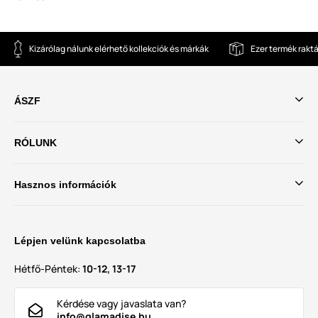
Kizárólag nálunk elérhető kollekciók és márkák
Ezer termék rakt
ÁSZF
RÓLUNK
Hasznos információk
Lépjen velünk kapcsolatba
Hétfő-Péntek:
10-12, 13-17
Kérdése vagy javaslata van?
info@glamadise.hu