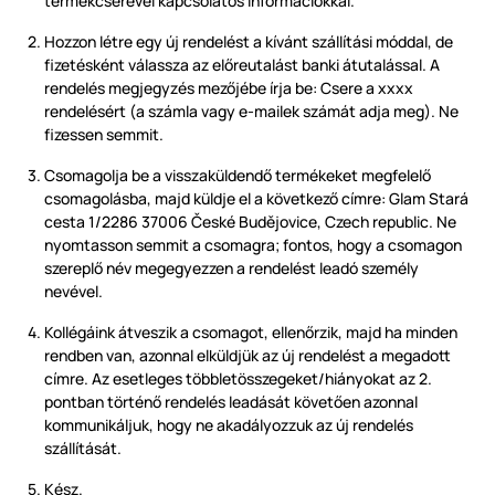
termékcserével kapcsolatos információkkal.
Hozzon létre egy új rendelést a kívánt szállítási móddal, de
fizetésként válassza az előreutalást banki átutalással. A
rendelés megjegyzés mezőjébe írja be: Csere a xxxx
rendelésért (a számla vagy e-mailek számát adja meg). Ne
fizessen semmit.
Csomagolja be a visszaküldendő termékeket megfelelő
csomagolásba, majd küldje el a következő címre: Glam Stará
cesta 1/2286 37006 České Budějovice, Czech republic. Ne
nyomtasson semmit a csomagra; fontos, hogy a csomagon
szereplő név megegyezzen a rendelést leadó személy
nevével.
Kollégáink átveszik a csomagot, ellenőrzik, majd ha minden
rendben van, azonnal elküldjük az új rendelést a megadott
címre. Az esetleges többletösszegeket/hiányokat az 2.
pontban történő rendelés leadását követően azonnal
kommunikáljuk, hogy ne akadályozzuk az új rendelés
szállítását.
Kész.