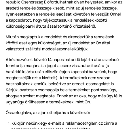
republic Csehország Előfordulhatnak olyan helyzetek, amikor az
eredeti rendelés összege kisebb, mint az új rendelés összege.
Ilyen esetekben a rendelés leadását követően felveszjük Önnel
a kapcsolatot, hogy tájékoztassuk a rendelések közötti
különbség banki átutalással történő kifizetéséről.
Miután megkaptuk a rendelést és elrendeztük a rendelések
közötti esetleges különbséget, az új rendelést az Ön által
választott szállítási móddal azonnal elküldjük.
A kézhezvételt követő 14 napos határidő lejárta után az eladó
fenntartja magának a jogot a csere visszautasítására (a
határidő lejárta után először lépjen kapcsolatba velünk, hogy
megbeszéljük ezt a kivételt). A termékeknek nem szabad
használtaknak lenniük, beleértve az eredeti csomagolást is.
Kérjük, óvatosan csomagolja be a termékeket pontosan úgy,
ahogyan azokat megkapta. Ennek az az oka, hogy más ügyfél is
ugyanúgy örülhessen a termékeknek, mint Ön.
Összefoglalva, az ajánlott eljárás a következő:
Küldjön nekünk egy e-mailt a
reklamace@glam.cz
címre a