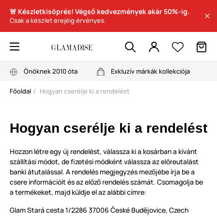
🚨 Készletkisöprés! Végső kedvezmények akár 50%-ig.
Csak a készlet erejéig érvényes.
Önöknek 2010 óta
Exkluzív márkák kollekciója
Főoldal
Hogyan cserélje ki a rendelést
Hogyan cserélje ki a rendelést
Hozzon létre egy új rendelést, válassza ki a kosárban a kívánt
szállítási módot, de fizetési módként válassza az előreutalást
banki átutalással. A rendelés megjegyzés mezőjébe írja be a
csere információit és az előző rendelés számát. Csomagolja be
a termékeket, majd küldje el az alábbi címre:
Glam Stará cesta 1/2286 37006 České Budějovice, Czech