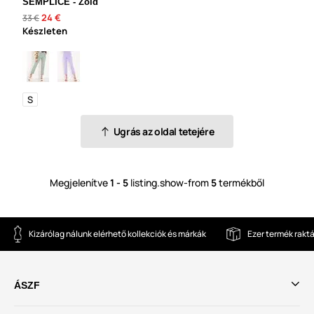
SEMPLICE - Zöld
24 €
33 €
Készleten
S
Ugrás az oldal tetejére
Megjelenítve
1 - 5
listing.show-from
5
termékből
Kizárólag nálunk elérhető kollekciók és márkák
Ezer termék rakt
ÁSZF