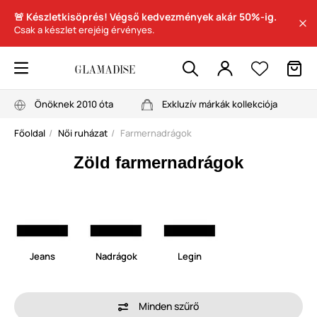
🚨 Készletkisöprés! Végső kedvezmények akár 50%-ig.
Csak a készlet erejéig érvényes.
Önöknek 2010 óta
Exkluzív márkák kollekciója
Főoldal
Női ruházat
Farmernadrágok
Zöld farmernadrágok
Jeans
Nadrágok
Legin
Minden szűrő