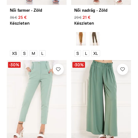
Női farmer - Zöld
Női nadrág - Zöld
25 €
21 €
36 €
29 €
Készleten
Készleten
XS
S
M
L
S
L
XL
-30%
-30%