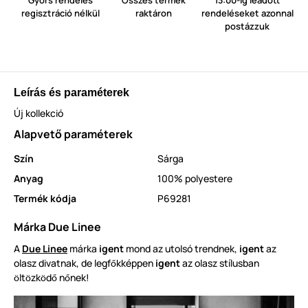
Gyors rendelés
Összes termék
13:00-ig leadott
regisztráció nélkül
raktáron
rendeléseket azonnal
postázzuk
Leírás és paraméterek
Új kollekció
Alapvető paraméterek
Szín
Sárga
Anyag
100% polyestere
Termék kódja
P69281
Márka Due Linee
A
Due Linee
márka
igent
mond az utolsó trendnek,
igent
az
olasz divatnak, de legf
kképpen
igent
az olasz stílusban
ő
lt
zk
d
n
nek!
ö
ö
ö
ő
ő