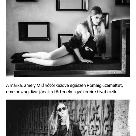
A márka, amely Milánótól kezdve egészen Rómáig
zemeltet,
ü
eme ország divatjának a t
rténelmi gy
kereire hivatkozik.
ö
ö