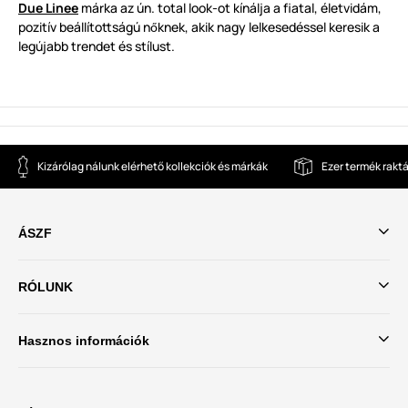
Due Linee
márka az ún. total look-ot kínálja a fiatal, életvidám,
pozitív beállítottságú n
knek, akik nagy lelkesedéssel keresik a
ő
legújabb trendet és stílust.
Kizárólag nálunk elérhető kollekciók és márkák
Ezer termék rakt
ÁSZF
RÓLUNK
Hasznos információk