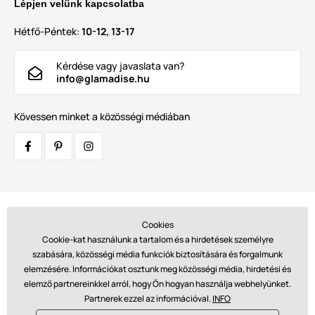
Lépjen velünk kapcsolatba
Hétfő-Péntek:
10-12, 13-17
Kérdése vagy javaslata van?
info@glamadise.hu
Kövessen minket a közösségi médiában
Szállítók:
Cookies
Cookie-kat használunk a tartalom és a hirdetések személyre
szabására, közösségi média funkciók biztosítására és forgalmunk
elemzésére. Információkat osztunk meg közösségi média, hirdetési és
Fizetések:
elemző partnereinkkel arról, hogy Ön hogyan használja webhelyünket.
Partnerek ezzel az információval.
INFO