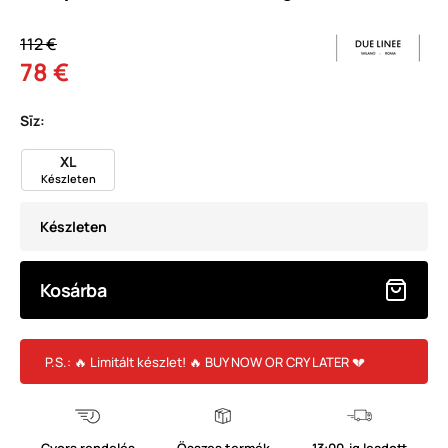
112 €
78 €
Sīz:
XL
Készleten
Készleten
Kosárba
P.S.: 🔥 Limitált készlet! 🔥 BUY NOW OR CRY LATER 💔