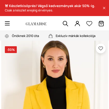
🚨 Készletkisöprés! Végső kedvezmények akár 50%-ig.
Csak a készlet erejéig érvényes.
Önöknek 2010 óta
Exkluzív márkák kollekciója
-30%