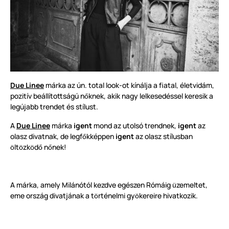
Due Linee
márka az ún. total look-ot kínálja a fiatal, életvidám,
pozitív beállítottságú n
knek, akik nagy lelkesedéssel keresik a
ő
legújabb trendet és stílust.
A
Due Linee
márka
igent
mond az utolsó trendnek,
igent
az
olasz divatnak, de legf
kképpen
igent
az olasz stílusban
ő
lt
zk
d
n
nek!
ö
ö
ö
ő
ő
A márka, amely Milánótól kezdve egészen Rómáig
zemeltet,
ü
eme ország divatjának a t
rténelmi gy
kereire hivatkozik.
ö
ö