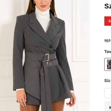
S
-
157
Tov
Sīz