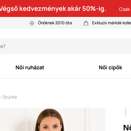
! Végső kedvezmények akár 50%-ig.
Csak 
Önöknek 2010 óta
Exkluzív márkák kolle
Női ruházat
Női cipők
- Szürke
N