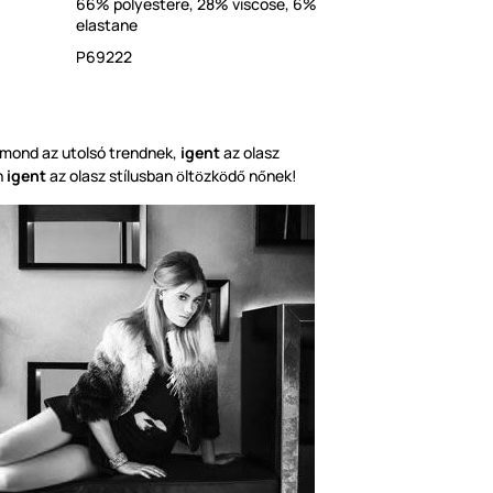
66% polyestere, 28% viscose, 6%
elastane
P69222
mond az utolsó trendnek,
igent
az olasz
n
igent
az olasz stílusban
lt
zk
d
n
nek!
ö
ö
ö
ő
ő