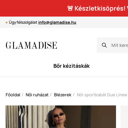
🚨 Készletkisöprés
Ügyfélszolgálat
info@glamadise.hu
Bőr kézitáskák
Főoldal
Női ruházat
Blézerek
Női sportkabát Due Linee 