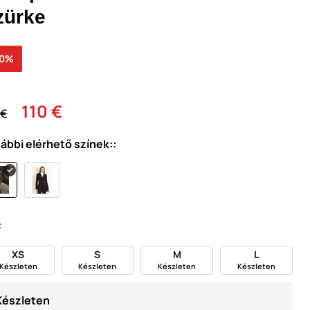
zürke
30%
110 €
 €
ábbi elérhető színek::
:
XS
S
M
L
Készleten
Készleten
Készleten
Készleten
Készleten