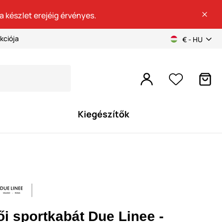
a készlet erejéig érvényes.
kciója
€ - HU
Kiegészítők
ői sportkabát Due Linee -