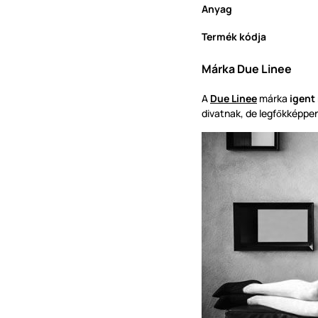
Anyag
Termék kódja
Márka Due Linee
A
Due Linee
márka
igent
divatnak, de legf
kképpe
ő