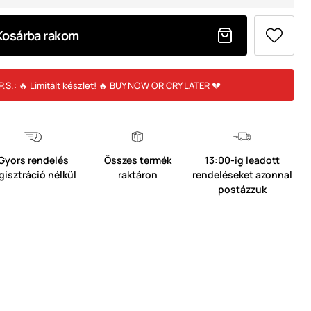
Kosárba rakom
P.S.: 🔥 Limitált készlet! 🔥 BUY NOW OR CRY LATER 💔
Gyors rendelés
Összes termék
13:00-ig leadott
gisztráció nélkül
raktáron
rendeléseket azonnal
postázzuk