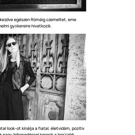
l kezdve egészen Rómáig
zemeltet, eme
ü
nelmi gy
kereire hivatkozik.
ö
al look-ot kínálja a fiatal, életvidám, pozitív
ik nagy lelkesedéssel keresik a legújabb