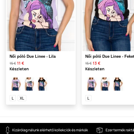
Női póló Due Linee - Lila
Női póló Due Linee - Feke
11 €
13 €
15 €
15 €
Készleten
Készleten
L
XL
L
Kizárólag nálunk elérhető kollekciók és márkák
Ezer termék rakt