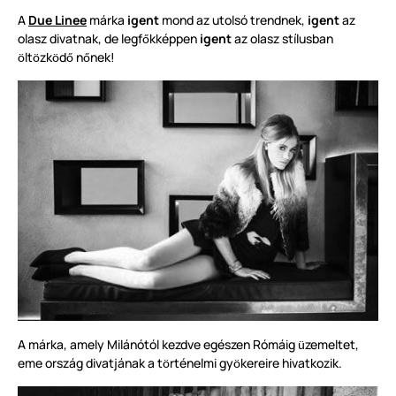
A
Due Linee
márka
igent
mond az utolsó trendnek,
igent
az
olasz divatnak, de legf
kképpen
igent
az olasz stílusban
ő
lt
zk
d
n
nek!
ö
ö
ö
ő
ő
A márka, amely Milánótól kezdve egészen Rómáig
zemeltet,
ü
eme ország divatjának a t
rténelmi gy
kereire hivatkozik.
ö
ö