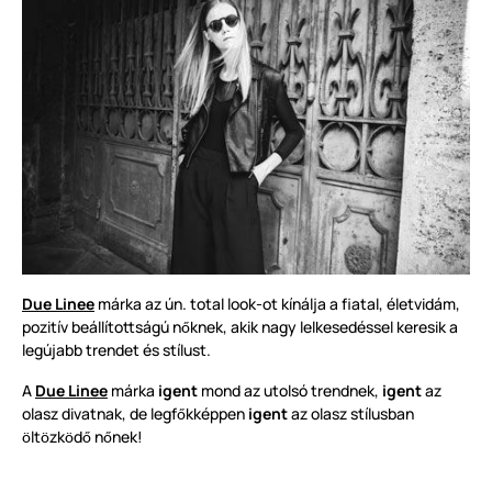
Due Linee
márka az ún. total look-ot kínálja a fiatal, életvidám,
pozitív beállítottságú n
knek, akik nagy lelkesedéssel keresik a
ő
legújabb trendet és stílust.
A
Due Linee
márka
igent
mond az utolsó trendnek,
igent
az
olasz divatnak, de legf
kképpen
igent
az olasz stílusban
ő
lt
zk
d
n
nek!
ö
ö
ö
ő
ő