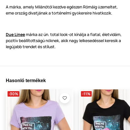
A márka, amely Milánótól kezdve egészen Rómáig
zemeltet,
ü
eme ország divatjának a t
rténelmi gy
kereire hivatkozik.
ö
ö
Due Linee
márka az ún. total look-ot kínálja a fiatal, életvidám,
pozitív beállítottságú n
knek, akik nagy lelkesedéssel keresik a
ő
legújabb trendet és stílust.
Hasonló termékek
-30%
-11%