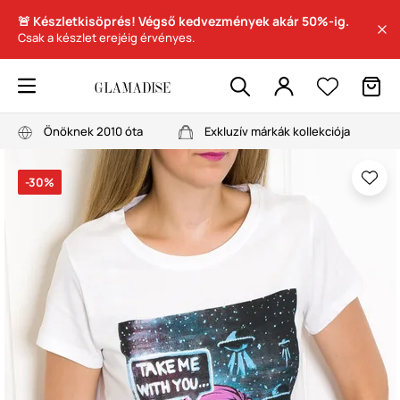
🚨 Készletkisöprés! Végső kedvezmények akár 50%-ig.
Csak a készlet erejéig érvényes.
Önöknek 2010 óta
Exkluzív márkák kollekciója
-30%