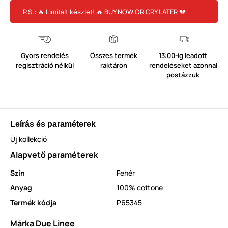
P.S.: 🔥 Limitált készlet! 🔥 BUY NOW OR CRY LATER 💔
Gyors rendelés
Összes termék
13:00-ig leadott
regisztráció nélkül
raktáron
rendeléseket azonnal
postázzuk
Leírás és paraméterek
Új kollekció
Alapvető paraméterek
Szín
Fehér
Anyag
100% cottone
Termék kódja
P65345
Márka Due Linee