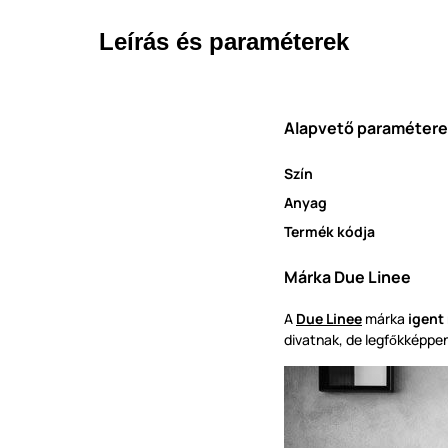
Leírás és paraméterek
Alapvető paraméter
Szín
Anyag
Termék kódja
Márka Due Linee
A
Due Linee
márka
igent
divatnak, de legf
kképpe
ő