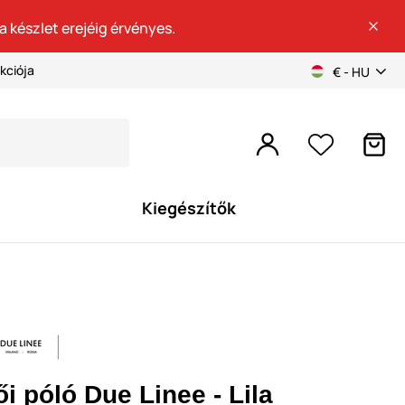
a készlet erejéig érvényes.
kciója
€ - HU
Kiegészítők
i póló Due Linee - Lila