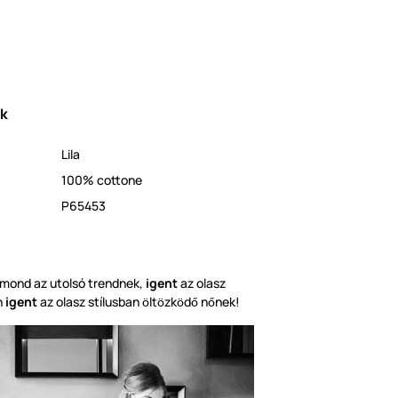
ek
Lila
100% cottone
P65453
mond az utolsó trendnek,
igent
az olasz
n
igent
az olasz stílusban
lt
zk
d
n
nek!
ö
ö
ö
ő
ő