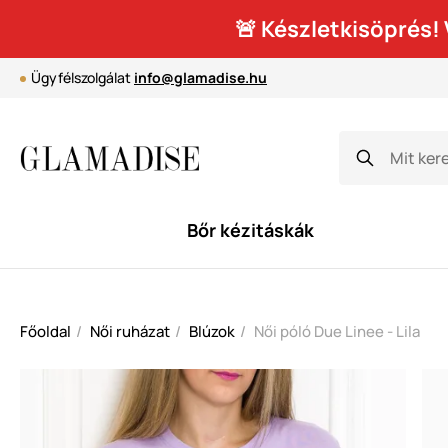
🚨 Készletkisöprés
Ügyfélszolgálat
info@glamadise.hu
Bőr kézitáskák
Főoldal
Női ruházat
Blúzok
Női póló Due Linee - Lila