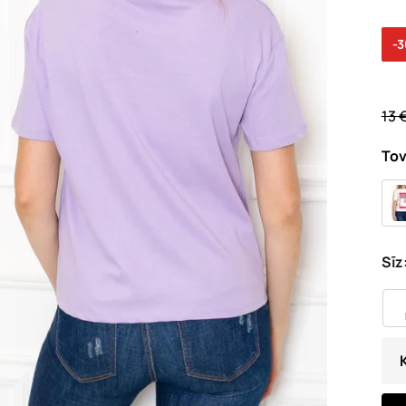
-
13 
Tov
Sīz