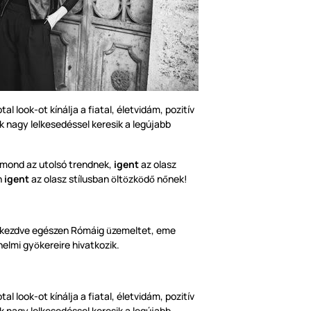
al look-ot kínálja a fiatal, életvidám, pozitív
ik nagy lelkesedéssel keresik a legújabb
mond az utolsó trendnek,
igent
az olasz
n
igent
az olasz stílusban
lt
zk
d
n
nek!
ö
ö
ö
ő
ő
l kezdve egészen Rómáig
zemeltet, eme
ü
nelmi gy
kereire hivatkozik.
ö
al look-ot kínálja a fiatal, életvidám, pozitív
ik nagy lelkesedéssel keresik a legújabb