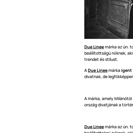
Due Linee
márka az ún. tot
beállítottságú n
knek, ak
ő
trendet és stílust.
A
Due Linee
márka
igent
divatnak, de legf
kképpe
ő
A márka, amely Milánótó
ország divatjának a t
rté
ö
Due Linee
márka az ún. tot
beállítottságú n
knek, ak