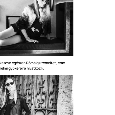
l kezdve egészen Rómáig
zemeltet, eme
ü
nelmi gy
kereire hivatkozik.
ö