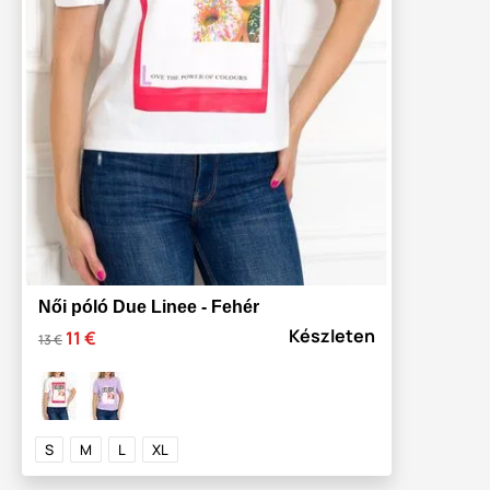
Női póló Due Linee - Fehér
Készleten
11 €
13 €
S
M
L
XL