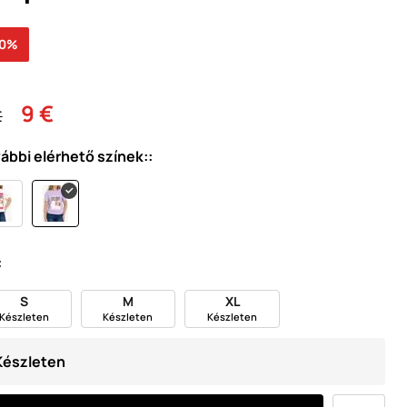
30%
9 €
€
ábbi elérhető színek::
:
S
M
XL
Készleten
Készleten
Készleten
Készleten