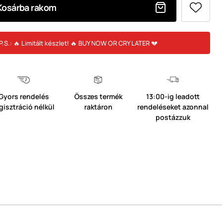
Kosárba rakom
P.S.: 🔥 Limitált készlet! 🔥 BUY NOW OR CRY LATER 💔
Gyors rendelés
Összes termék
13:00-ig leadott
gisztráció nélkül
raktáron
rendeléseket azonnal
postázzuk