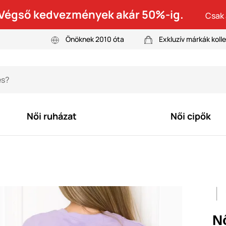
! Végső kedvezmények akár 50%-ig.
Csak 
Önöknek 2010 óta
Exkluzív márkák kolle
Női ruházat
Női cipők
Nő