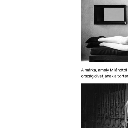
A márka, amely Milánótó
ország divatjának a t
rté
ö