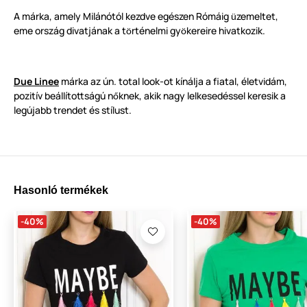
A márka, amely Milánótól kezdve egészen Rómáig
zemeltet,
ü
eme ország divatjának a t
rténelmi gy
kereire hivatkozik.
ö
ö
Due Linee
márka az ún. total look-ot kínálja a fiatal, életvidám,
pozitív beállítottságú n
knek, akik nagy lelkesedéssel keresik a
ő
legújabb trendet és stílust.
Hasonló termékek
-40%
-40%