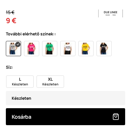
15 €
9 €
További elérhető színek::
Sīz:
L
XL
Készleten
Készleten
Készleten
Kosárba