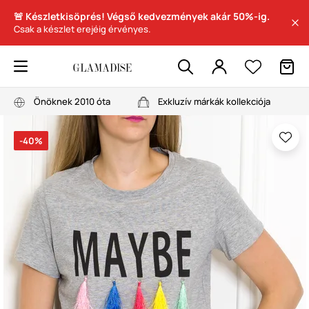
🚨 Készletkisöprés! Végső kedvezmények akár 50%-ig.
Csak a készlet erejéig érvényes.
Önöknek 2010 óta
Exkluzív márkák kollekciója
-40%