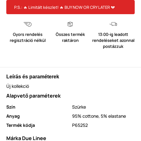
P.S.: 🔥 Limitált készlet! 🔥 BUY NOW OR CRY LATER 💔
Gyors rendelés
Összes termék
13:00-ig leadott
regisztráció nélkül
raktáron
rendeléseket azonnal
postázzuk
Leírás és paraméterek
Új kollekció
Alapvető paraméterek
Szín
Szürke
Anyag
95% cottone, 5% elastane
Termék kódja
P65252
Márka Due Linee