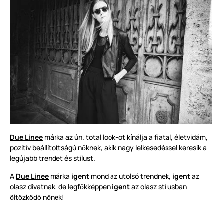
Due Linee
márka az ún. total look-ot kínálja a fiatal, életvidám,
pozitív beállítottságú n
knek, akik nagy lelkesedéssel keresik a
ő
legújabb trendet és stílust.
A
Due Linee
márka
igent
mond az utolsó trendnek,
igent
az
olasz divatnak, de legf
kképpen
igent
az olasz stílusban
ő
lt
zk
d
n
nek!
ö
ö
ö
ő
ő