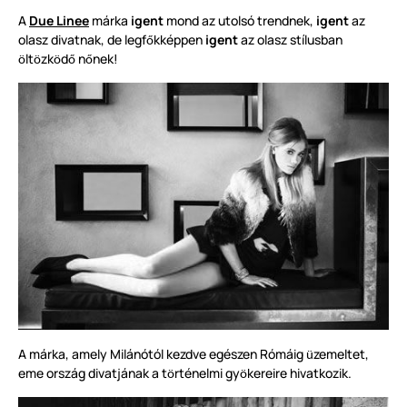
A
Due Linee
márka
igent
mond az utolsó trendnek,
igent
az
olasz divatnak, de legf
kképpen
igent
az olasz stílusban
ő
lt
zk
d
n
nek!
ö
ö
ö
ő
ő
A márka, amely Milánótól kezdve egészen Rómáig
zemeltet,
ü
eme ország divatjának a t
rténelmi gy
kereire hivatkozik.
ö
ö