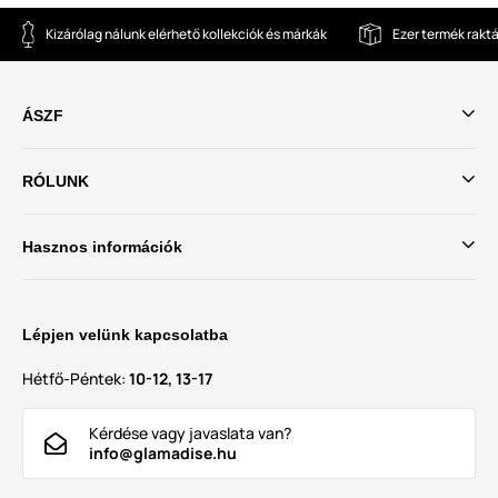
Kizárólag nálunk elérhető kollekciók és márkák
Ezer termék rakt
ÁSZF
RÓLUNK
Hasznos információk
Lépjen velünk kapcsolatba
Hétfő-Péntek:
10-12, 13-17
Kérdése vagy javaslata van?
info@glamadise.hu