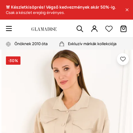
🚨 Készletkisöprés! Végső kedvezmények akár 50%-ig.
Csak a készlet erejéig érvényes.
Önöknek 2010 óta
Exkluzív márkák kollekciója
-30%