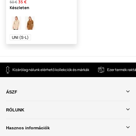
35 €
50 €
Készleten
UNI (S-L)
Kizárólag nálunk elérhető kollekciók és márkák
Ezer termék rakt
ÁSZF
RÓLUNK
Hasznos információk