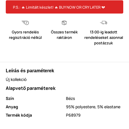
P.S.: 🔥 Limitált készlet! 🔥 BUY NOW OR CRY LATER 💔
Gyors rendelés
Összes termék
13:00-ig leadott
regisztráció nélkül
raktáron
rendeléseket azonnal
postázzuk
Leírás és paraméterek
Új kollekció
Alapvető paraméterek
Szín
Bézs
Anyag
95% polyestere, 5% elastane
Termék kódja
P68979