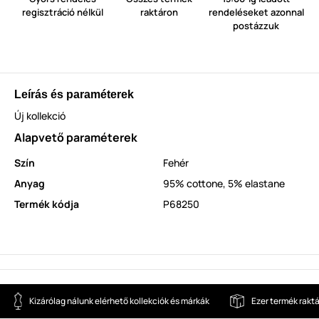
regisztráció nélkül
raktáron
rendeléseket azonnal
postázzuk
Leírás és paraméterek
Új kollekció
Alapvető paraméterek
Szín
Fehér
Anyag
95% cottone, 5% elastane
Termék kódja
P68250
Kizárólag nálunk elérhető kollekciók és márkák
Ezer termék rakt