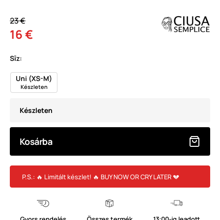
23 €
16 €
Sīz:
Uni (XS-M)
Készleten
Készleten
Kosárba
P.S.: 🔥 Limitált készlet! 🔥 BUY NOW OR CRY LATER 💔
Gyors rendelés
Összes termék
13:00-ig leadott