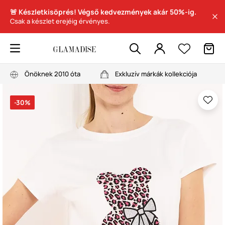
🚨 Készletkisöprés! Végső kedvezmények akár 50%-ig.
Csak a készlet erejéig érvényes.
Önöknek 2010 óta
Exkluzív márkák kollekciója
-30%