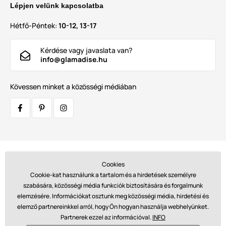
Lépjen velünk kapcsolatba
Hétfő-Péntek:
10-12, 13-17
Kérdése vagy javaslata van?
info@glamadise.hu
Kövessen minket a közösségi médiában
Szállítók:
Cookies
Cookie-kat használunk a tartalom és a hirdetések személyre
szabására, közösségi média funkciók biztosítására és forgalmunk
elemzésére. Információkat osztunk meg közösségi média, hirdetési és
Fizetések:
elemző partnereinkkel arról, hogy Ön hogyan használja webhelyünket.
Partnerek ezzel az információval.
INFO