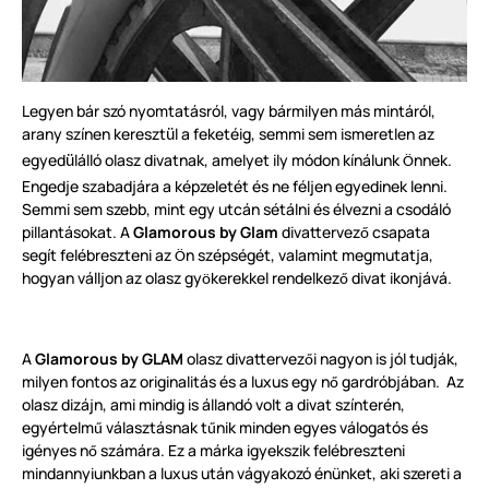
Legyen bár szó nyomtatásról, vagy bármilyen más mintáról,
arany színen kereszt
l a feketéig, semmi sem ismeretlen az
ü
egyed
lálló olasz divatnak, amelyet ily módon kínálunk
nnek.
ü
Ö
Engedje szabadjára a képzeletét és ne féljen egyedinek lenni.
Semmi sem szebb, mint egy utcán sétálni és élvezni a csodáló
pillantásokat. A
Glamorous by Glam
divattervez
csapata
ő
segít felébreszteni az
n szépségét, valamint megmutatja,
Ö
hogyan válljon az olasz gy
kerekkel rendelkez
divat ikonjává.
ö
ő
A
Glamorous by GLAM
olasz divattervez
i nagyon is jól tudják,
ő
milyen fontos az originalitás és a luxus egy n
gardróbjában. Az
ő
olasz dizájn, ami mindig is állandó volt a divat színterén,
egyértelm
választásnak t
nik minden egyes válogatós és
ű
ű
igényes n
számára. Ez a márka igyekszik felébreszteni
ő
mindannyiunkban a luxus után vágyakozó énünket, aki szereti a