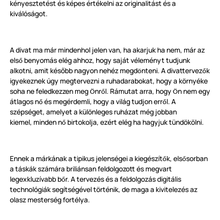
kényesztetést és képes értékelni az originalitást és a
kiválóságot.
A divat ma már mindenhol jelen van, ha akarjuk ha nem, már az
els
benyomás elég ahhoz, hogy saját véleményt tudjunk
ő
alkotni, amit később nagyon nehéz megd
nteni. A divattervez
k
ö
ő
igyekeznek úgy megtervezni a ruhadarabokat, hogy a
környék
e
soha ne feledkezzen meg
nr
l. Rámutat arra, hogy
n nem egy
Ö
ő
Ö
átlagos n
és megérdemli, hogy a világ tudjon err
l. A
ő
ő
szépséget, amelyet a k
ü
l
ö
nleges ruházat még jobban
kiemel, minden n
birtokolja, ezért elég ha hagyjuk
tündökölni.
ő
Ennek a márkának a tipikus jelenségei a kiegészít
k, els
sorban
ő
ő
a táskák számára briliánsan feldolgozott és megvart
legexkluzívabb b
r. A tervezés és a feldolgozás digitális
ő
technológiák segítségével t
ö
rténik, de maga a kivitelezés az
olasz mesterség fortélya.