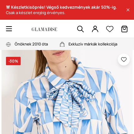
🚨 Készletkisöprés! Végső kedvezmények akár 50%-ig.
Csak a készlet erejéig érvényes.
Önöknek 2010 óta
Exkluzív márkák kollekciója
-30%