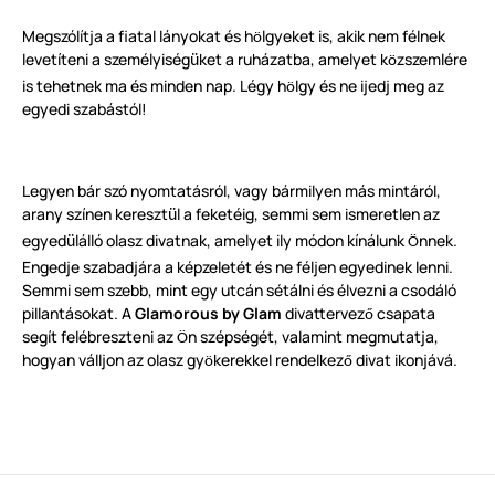
Megszólítja a fiatal lányokat és h
lgyeket is, akik nem félnek
ö
levetíteni a személyiség
ket a ruházatba, amelyet k
zszemlére
ü
ö
is tehetnek ma és minden nap. Légy h
lgy és ne ijedj meg az
ö
egyedi szabástól!
Legyen bár szó nyomtatásról, vagy bármilyen más mintáról,
arany színen kereszt
l a feketéig, semmi sem ismeretlen az
ü
egyed
lálló olasz divatnak, amelyet ily módon kínálunk
nnek.
ü
Ö
Engedje szabadjára a képzeletét és ne féljen egyedinek lenni.
Semmi sem szebb, mint egy utcán sétálni és élvezni a csodáló
pillantásokat. A
Glamorous by Glam
divattervez
csapata
ő
segít felébreszteni az
n szépségét, valamint megmutatja,
Ö
hogyan válljon az olasz gy
kerekkel rendelkez
divat ikonjává.
ö
ő