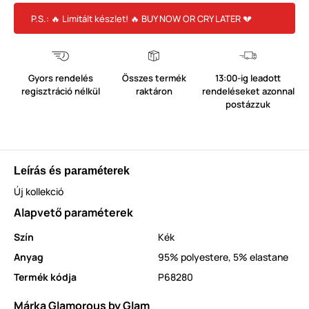
P.S.: 🔥 Limitált készlet! 🔥 BUY NOW OR CRY LATER 💔
Gyors rendelés
Összes termék
13:00-ig leadott
regisztráció nélkül
raktáron
rendeléseket azonnal
postázzuk
Leírás és paraméterek
Új kollekció
Alapvető paraméterek
Szín
Kék
Anyag
95% polyestere, 5% elastane
Termék kódja
P68280
Márka Glamorous by Glam