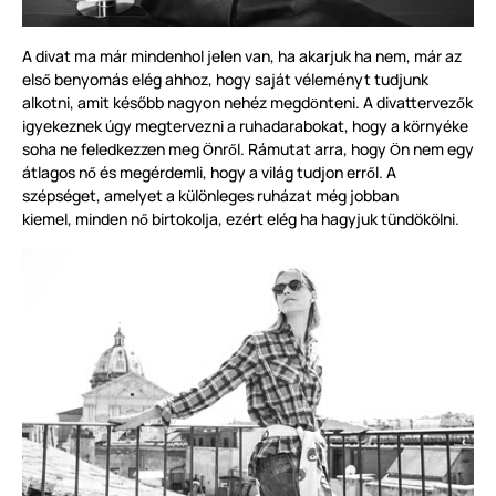
A divat ma már mindenhol jelen van, ha akarjuk ha nem, már az
els
benyomás elég ahhoz, hogy saját véleményt tudjunk
ő
alkotni, amit később nagyon nehéz megd
nteni. A divattervez
k
ö
ő
igyekeznek úgy megtervezni a ruhadarabokat, hogy a
környék
e
soha ne feledkezzen meg
nr
l. Rámutat arra, hogy
n nem egy
Ö
ő
Ö
átlagos n
és megérdemli, hogy a világ tudjon err
l. A
ő
ő
szépséget, amelyet a k
ü
l
ö
nleges ruházat még jobban
kiemel, minden n
birtokolja, ezért elég ha hagyjuk
tündökölni.
ő