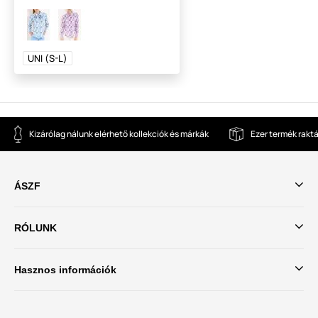
UNI (S-L)
Kizárólag nálunk elérhető kollekciók és márkák
Ezer termék rakt
ÁSZF
RÓLUNK
Hasznos információk