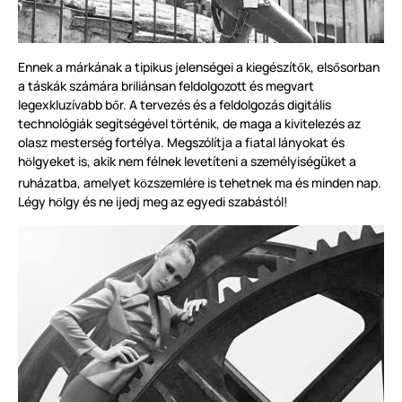
Ennek a márkának a tipikus jelenségei a kiegészít
k, els
sorban
ő
ő
a táskák számára briliánsan feldolgozott és megvart
legexkluzívabb b
r. A tervezés és a feldolgozás digitális
ő
technológiák segítségével t
ö
rténik, de maga a kivitelezés az
olasz mesterség fortélya. Megszólítja a fiatal lányokat és
h
lgyeket is, akik nem félnek levetíteni a személyiség
ket a
ü
ö
ruházatba, amelyet k
zszemlére is tehetnek ma és minden nap.
ö
Légy h
lgy és ne ijedj meg az egyedi szabástól!
ö