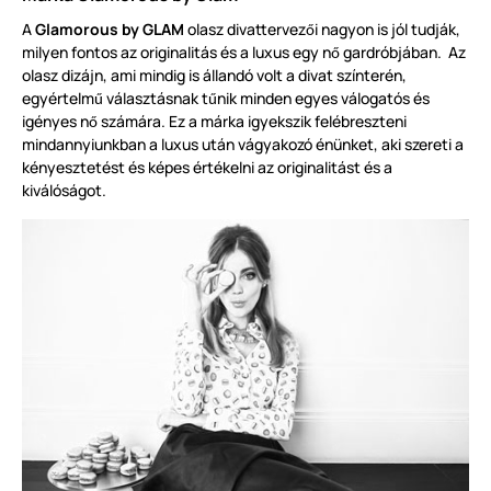
A
Glamorous by GLAM
olasz divattervez
i nagyon is jól tudják,
ő
milyen fontos az originalitás és a luxus egy n
gardróbjában. Az
ő
olasz dizájn, ami mindig is állandó volt a divat színterén,
egyértelm
választásnak t
nik minden egyes válogatós és
ű
ű
igényes n
számára. Ez a márka igyekszik felébreszteni
ő
mindannyiunkban a luxus után vágyakozó énünket, aki szereti a
kényesztetést és képes értékelni az originalitást és a
kiválóságot.