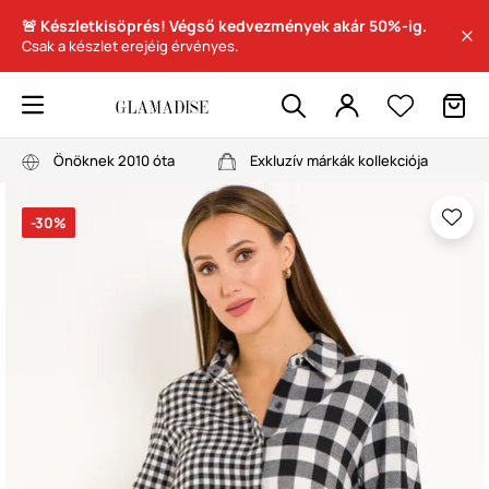
🚨 Készletkisöprés! Végső kedvezmények akár 50%-ig.
Csak a készlet erejéig érvényes.
Önöknek 2010 óta
Exkluzív márkák kollekciója
-30%