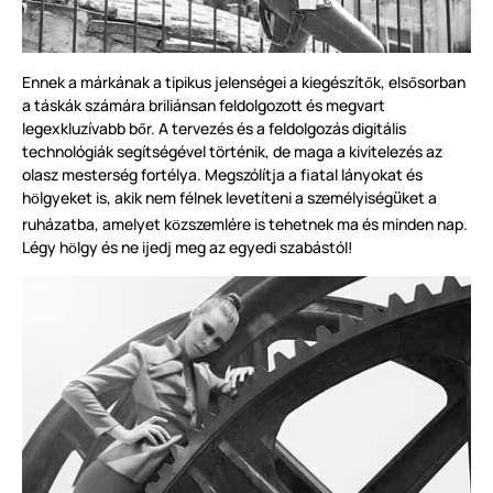
Ennek a márkának a tipikus jelenségei a kiegészít
k, els
sorban
ő
ő
a táskák számára briliánsan feldolgozott és megvart
legexkluzívabb b
r. A tervezés és a feldolgozás digitális
ő
technológiák segítségével t
ö
rténik, de maga a kivitelezés az
olasz mesterség fortélya. Megszólítja a fiatal lányokat és
h
lgyeket is, akik nem félnek levetíteni a személyiség
ket a
ü
ö
ruházatba, amelyet k
zszemlére is tehetnek ma és minden nap.
ö
Légy h
lgy és ne ijedj meg az egyedi szabástól!
ö