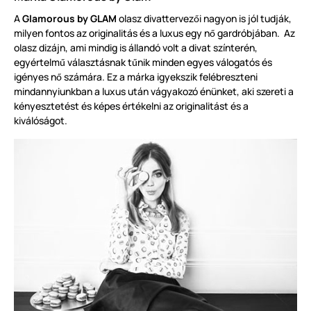
A
Glamorous by GLAM
olasz divattervez
i nagyon is jól tudják,
ő
milyen fontos az originalitás és a luxus egy n
gardróbjában. Az
ő
olasz dizájn, ami mindig is állandó volt a divat színterén,
egyértelm
választásnak t
nik minden egyes válogatós és
ű
ű
igényes n
számára. Ez a márka igyekszik felébreszteni
ő
mindannyiunkban a luxus után vágyakozó énünket, aki szereti a
kényesztetést és képes értékelni az originalitást és a
kiválóságot.