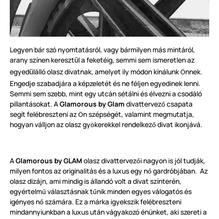
Legyen bár szó nyomtatásról, vagy bármilyen más mintáról,
arany színen kereszt
l a feketéig, semmi sem ismeretlen az
ü
egyed
lálló olasz divatnak, amelyet ily módon kínálunk
nnek.
ü
Ö
Engedje szabadjára a képzeletét és ne féljen egyedinek lenni.
Semmi sem szebb, mint egy utcán sétálni és élvezni a csodáló
pillantásokat. A
Glamorous by Glam
divattervez
csapata
ő
segít felébreszteni az
n szépségét, valamint megmutatja,
Ö
hogyan válljon az olasz gy
kerekkel rendelkez
divat ikonjává.
ö
ő
A
Glamorous by GLAM
olasz divattervez
i nagyon is jól tudják,
ő
milyen fontos az originalitás és a luxus egy n
gardróbjában. Az
ő
olasz dizájn, ami mindig is állandó volt a divat színterén,
egyértelm
választásnak t
nik minden egyes válogatós és
ű
ű
igényes n
számára. Ez a márka igyekszik felébreszteni
ő
mindannyiunkban a luxus után vágyakozó énünket, aki szereti a