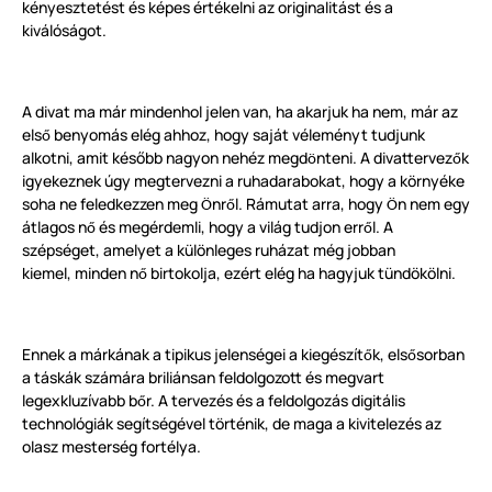
kényesztetést és képes értékelni az originalitást és a
kiválóságot.
A divat ma már mindenhol jelen van, ha akarjuk ha nem, már az
els
benyomás elég ahhoz, hogy saját véleményt tudjunk
ő
alkotni, amit később nagyon nehéz megd
nteni. A divattervez
k
ö
ő
igyekeznek úgy megtervezni a ruhadarabokat, hogy a
környék
e
soha ne feledkezzen meg
nr
l. Rámutat arra, hogy
n nem egy
Ö
ő
Ö
átlagos n
és megérdemli, hogy a világ tudjon err
l. A
ő
ő
szépséget, amelyet a k
ü
l
ö
nleges ruházat még jobban
kiemel, minden n
birtokolja, ezért elég ha hagyjuk
tündökölni.
ő
Ennek a márkának a tipikus jelenségei a kiegészít
k, els
sorban
ő
ő
a táskák számára briliánsan feldolgozott és megvart
legexkluzívabb b
r. A tervezés és a feldolgozás digitális
ő
technológiák segítségével t
ö
rténik, de maga a kivitelezés az
olasz mesterség fortélya.