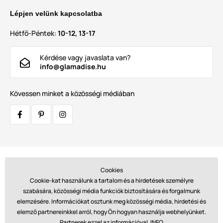
Lépjen velünk kapcsolatba
Hétfő-Péntek:
10-12, 13-17
Kérdése vagy javaslata van?
info@glamadise.hu
Kövessen minket a közösségi médiában
Szállítók:
Cookies
Cookie-kat használunk a tartalom és a hirdetések személyre
szabására, közösségi média funkciók biztosítására és forgalmunk
elemzésére. Információkat osztunk meg közösségi média, hirdetési és
Fizetések:
elemző partnereinkkel arról, hogy Ön hogyan használja webhelyünket.
Partnerek ezzel az információval.
INFO