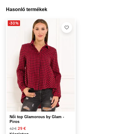
Hasonló termékek
-30%
Női top Glamorous by Glam -
Piros
29 €
42 €