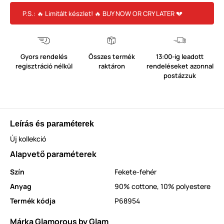
P.S.: 🔥 Limitált készlet! 🔥 BUY NOW OR CRY LATER 💔
Gyors rendelés
Összes termék
13:00-ig leadott
regisztráció nélkül
raktáron
rendeléseket azonnal
postázzuk
Leírás és paraméterek
Új kollekció
Alapvető paraméterek
Szín
Fekete-fehér
Anyag
90% cottone, 10% polyestere
Termék kódja
P68954
Márka Glamorous by Glam