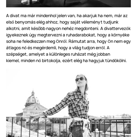
A divat ma már mindenhol jelen van, ha akarjuk ha nem, már az
els
benyomás elég ahhoz, hogy saját véleményt tudjunk
ő
alkotni, amit később nagyon nehéz megd
nteni. A divattervez
k
ö
ő
igyekeznek úgy megtervezni a ruhadarabokat, hogy a
környék
e
soha ne feledkezzen meg
nr
l. Rámutat arra, hogy
n nem egy
Ö
ő
Ö
átlagos n
és megérdemli, hogy a világ tudjon err
l. A
ő
ő
szépséget, amelyet a k
ü
l
ö
nleges ruházat még jobban
kiemel, minden n
birtokolja, ezért elég ha hagyjuk
tündökölni.
ő