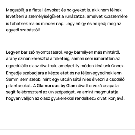
Megszólítja a fiatal lányokat és h
lgyeket is, akik nem félnek
ö
levetíteni a személyiség
ket a ruházatba, amelyet k
zszemlére
ü
ö
is tehetnek ma és minden nap. Légy h
lgy és ne ijedj meg az
ö
egyedi szabástól!
Legyen bár szó nyomtatásról, vagy bármilyen más mintáról,
arany színen kereszt
l a feketéig, semmi sem ismeretlen az
ü
egyed
lálló olasz divatnak, amelyet ily módon kínálunk
nnek.
ü
Ö
Engedje szabadjára a képzeletét és ne féljen egyedinek lenni.
Semmi sem szebb, mint egy utcán sétálni és élvezni a csodáló
pillantásokat. A
Glamorous by Glam
divattervez
csapata
ő
segít felébreszteni az
n szépségét, valamint megmutatja,
Ö
hogyan válljon az olasz gy
kerekkel rendelkez
divat ikonjává.
ö
ő