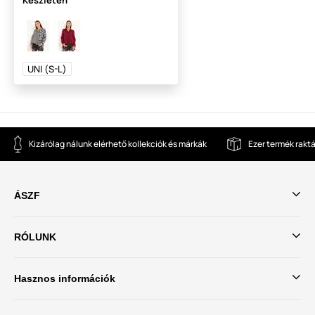
Készleten
UNI (S-L)
Kizárólag nálunk elérhető kollekciók és márkák
Ezer termék rakt
ÁSZF
RÓLUNK
Hasznos információk