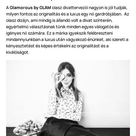
A
Glamorous by GLAM
olasz divattervez
i nagyon is jól tudják,
ő
milyen fontos az originalitás és a luxus egy n
gardróbjában. Az
ő
olasz dizájn, ami mindig is állandó volt a divat színterén,
egyértelm
választásnak t
nik minden egyes válogatós és
ű
ű
igényes n
számára. Ez a márka igyekszik felébreszteni
ő
mindannyiunkban a luxus után vágyakozó énünket, aki szereti a
kényesztetést és képes értékelni az originalitást és a
kiválóságot.