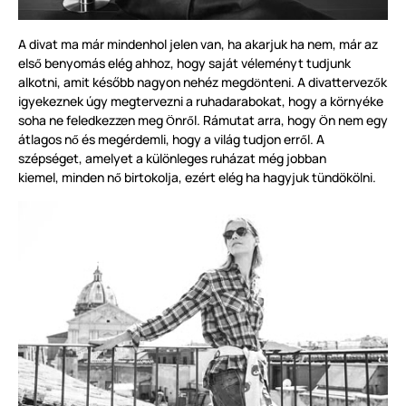
A divat ma már mindenhol jelen van, ha akarjuk ha nem, már az
els
benyomás elég ahhoz, hogy saját véleményt tudjunk
ő
alkotni, amit később nagyon nehéz megd
nteni. A divattervez
k
ö
ő
igyekeznek úgy megtervezni a ruhadarabokat, hogy a
környék
e
soha ne feledkezzen meg
nr
l. Rámutat arra, hogy
n nem egy
Ö
ő
Ö
átlagos n
és megérdemli, hogy a világ tudjon err
l. A
ő
ő
szépséget, amelyet a k
ü
l
ö
nleges ruházat még jobban
kiemel, minden n
birtokolja, ezért elég ha hagyjuk
tündökölni.
ő