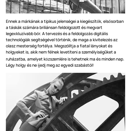
Ennek a márkának a tipikus jelenségei a kiegészít
k, els
sorban
ő
ő
a táskák számára briliánsan feldolgozott és megvart
legexkluzívabb b
r. A tervezés és a feldolgozás digitális
ő
technológiák segítségével t
ö
rténik, de maga a kivitelezés az
olasz mesterség fortélya. Megszólítja a fiatal lányokat és
h
lgyeket is, akik nem félnek levetíteni a személyiség
ket a
ü
ö
ruházatba, amelyet k
zszemlére is tehetnek ma és minden nap.
ö
Légy h
lgy és ne ijedj meg az egyedi szabástól!
ö