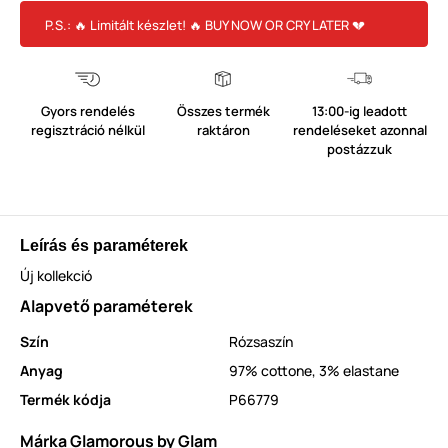
P.S.: 🔥 Limitált készlet! 🔥 BUY NOW OR CRY LATER 💔
Gyors rendelés
Összes termék
13:00-ig leadott
regisztráció nélkül
raktáron
rendeléseket azonnal
postázzuk
Leírás és paraméterek
Új kollekció
Alapvető paraméterek
Szín
Rózsaszín
Anyag
97% cottone, 3% elastane
Termék kódja
P66779
Márka Glamorous by Glam