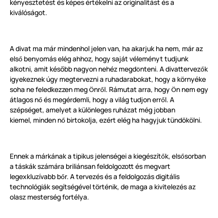
kényesztetést és képes értékelni az originalitást és a
kiválóságot.
A divat ma már mindenhol jelen van, ha akarjuk ha nem, már az
els
benyomás elég ahhoz, hogy saját véleményt tudjunk
ő
alkotni, amit később nagyon nehéz megd
nteni. A divattervez
k
ö
ő
igyekeznek úgy megtervezni a ruhadarabokat, hogy a
környék
e
soha ne feledkezzen meg
nr
l. Rámutat arra, hogy
n nem egy
Ö
ő
Ö
átlagos n
és megérdemli, hogy a világ tudjon err
l. A
ő
ő
szépséget, amelyet a k
ü
l
ö
nleges ruházat még jobban
kiemel, minden n
birtokolja, ezért elég ha hagyjuk
tündökölni.
ő
Ennek a márkának a tipikus jelenségei a kiegészít
k, els
sorban
ő
ő
a táskák számára briliánsan feldolgozott és megvart
legexkluzívabb b
r. A tervezés és a feldolgozás digitális
ő
technológiák segítségével t
ö
rténik, de maga a kivitelezés az
olasz mesterség fortélya.