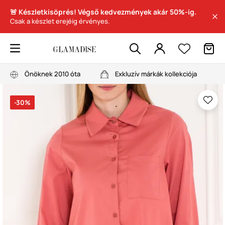
🚨 Készletkisöprés! Végső kedvezmények akár 50%-ig.
Csak a készlet erejéig érvényes.
Önöknek 2010 óta
Exkluzív márkák kollekciója
-30%