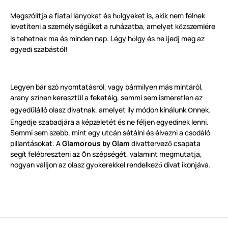
Megszólítja a fiatal lányokat és h
lgyeket is, akik nem félnek
ö
levetíteni a személyiség
ket a ruházatba, amelyet k
zszemlére
ü
ö
is tehetnek ma és minden nap. Légy h
lgy és ne ijedj meg az
ö
egyedi szabástól!
Legyen bár szó nyomtatásról, vagy bármilyen más mintáról,
arany színen kereszt
l a feketéig, semmi sem ismeretlen az
ü
egyed
lálló olasz divatnak, amelyet ily módon kínálunk
nnek.
ü
Ö
Engedje szabadjára a képzeletét és ne féljen egyedinek lenni.
Semmi sem szebb, mint egy utcán sétálni és élvezni a csodáló
pillantásokat. A
Glamorous by Glam
divattervez
csapata
ő
segít felébreszteni az
n szépségét, valamint megmutatja,
Ö
hogyan válljon az olasz gy
kerekkel rendelkez
divat ikonjává.
ö
ő