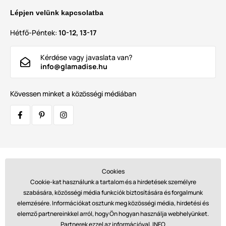
Lépjen velünk kapcsolatba
Hétfő-Péntek:
10-12, 13-17
Kérdése vagy javaslata van?
info@glamadise.hu
Kövessen minket a közösségi médiában
Szállítók:
Cookies
Cookie-kat használunk a tartalom és a hirdetések személyre
szabására, közösségi média funkciók biztosítására és forgalmunk
elemzésére. Információkat osztunk meg közösségi média, hirdetési és
Fizetések:
elemző partnereinkkel arról, hogy Ön hogyan használja webhelyünket.
Partnerek ezzel az információval.
INFO