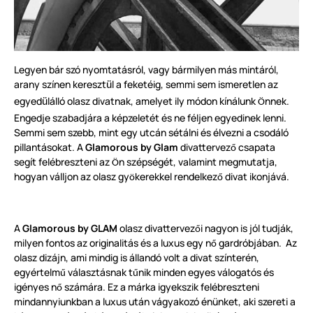
Legyen bár szó nyomtatásról, vagy bármilyen más mintáról,
arany színen kereszt
l a feketéig, semmi sem ismeretlen az
ü
egyed
lálló olasz divatnak, amelyet ily módon kínálunk
nnek.
ü
Ö
Engedje szabadjára a képzeletét és ne féljen egyedinek lenni.
Semmi sem szebb, mint egy utcán sétálni és élvezni a csodáló
pillantásokat. A
Glamorous by Glam
divattervez
csapata
ő
segít felébreszteni az
n szépségét, valamint megmutatja,
Ö
hogyan válljon az olasz gy
kerekkel rendelkez
divat ikonjává.
ö
ő
A
Glamorous by GLAM
olasz divattervez
i nagyon is jól tudják,
ő
milyen fontos az originalitás és a luxus egy n
gardróbjában. Az
ő
olasz dizájn, ami mindig is állandó volt a divat színterén,
egyértelm
választásnak t
nik minden egyes válogatós és
ű
ű
igényes n
számára. Ez a márka igyekszik felébreszteni
ő
mindannyiunkban a luxus után vágyakozó énünket, aki szereti a