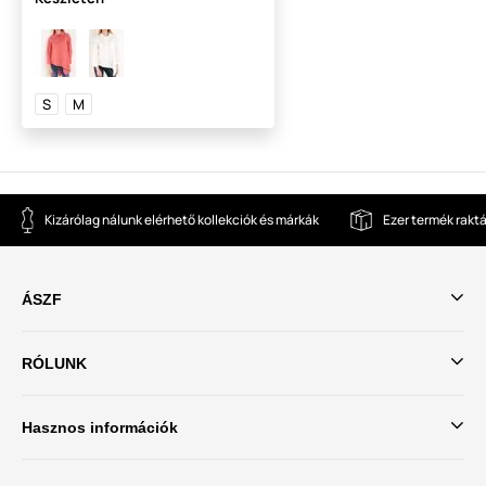
S
M
Kizárólag nálunk elérhető kollekciók és márkák
Ezer termék rakt
ÁSZF
RÓLUNK
Hasznos információk