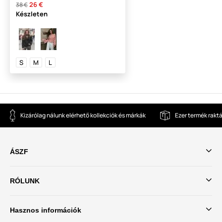
26 €
38 €
Készleten
S
M
L
Kizárólag nálunk elérhető kollekciók és márkák
Ezer termék rakt
ÁSZF
RÓLUNK
Hasznos információk