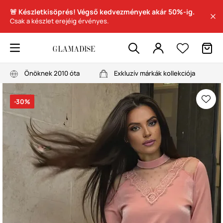
🚨 Készletkisöprés! Végső kedvezmények akár 50%-ig.
Csak a készlet erejéig érvényes.
Önöknek 2010 óta
Exkluzív márkák kollekciója
-30%