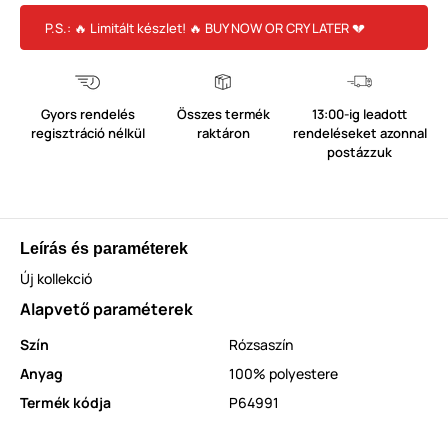
P.S.: 🔥 Limitált készlet! 🔥 BUY NOW OR CRY LATER 💔
Gyors rendelés
Összes termék
13:00-ig leadott
regisztráció nélkül
raktáron
rendeléseket azonnal
postázzuk
Leírás és paraméterek
Új kollekció
Alapvető paraméterek
Szín
Rózsaszín
Anyag
100% polyestere
Termék kódja
P64991