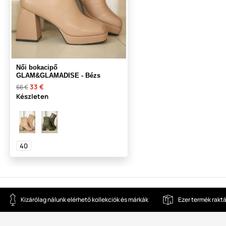
Női bokacipő
GLAM&GLAMADISE - Bézs
33 €
66 €
Készleten
40
Kizárólag nálunk elérhető kollekciók és márkák
Ezer termék rakt