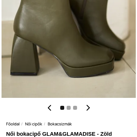
Főoldal
Női cipők
Bokacsizmák
Női bokacipő GLAM&GLAMADISE - Zöld