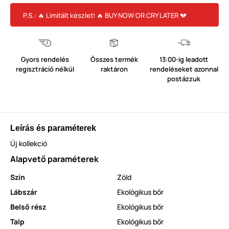
P.S.: 🔥 Limitált készlet! 🔥 BUY NOW OR CRY LATER 💔
Gyors rendelés
Összes termék
13:00-ig leadott
regisztráció nélkül
raktáron
rendeléseket azonnal
postázzuk
Leírás és paraméterek
Új kollekció
Alapvető paraméterek
Szín
Zöld
Lábszár
Ekológikus bőr
Belső rész
Ekológikus bőr
Talp
Ekológikus bőr