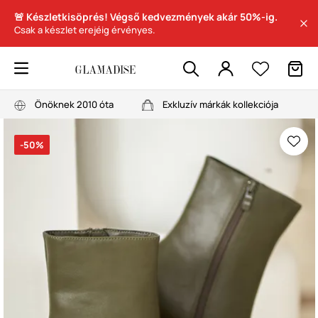
🚨 Készletkisöprés! Végső kedvezmények akár 50%-ig.
Csak a készlet erejéig érvényes.
Önöknek 2010 óta
Exkluzív márkák kollekciója
-50%