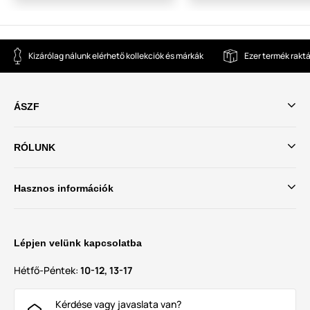
Kizárólag nálunk elérhető kollekciók és márkák
Ezer termék rakt
ÁSZF
RÓLUNK
Hasznos információk
Lépjen velünk kapcsolatba
Hétfő-Péntek:
10-12, 13-17
Kérdése vagy javaslata van?