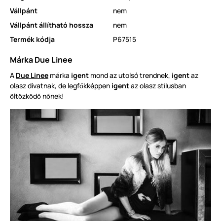
Vállpánt
nem
Vállpánt állítható hossza
nem
Termék kódja
P67515
Márka Due Linee
A
Due Linee
márka
igent
mond az utolsó trendnek,
igent
az
olasz divatnak, de legf
kképpen
igent
az olasz stílusban
ő
lt
zk
d
n
nek!
ö
ö
ö
ő
ő