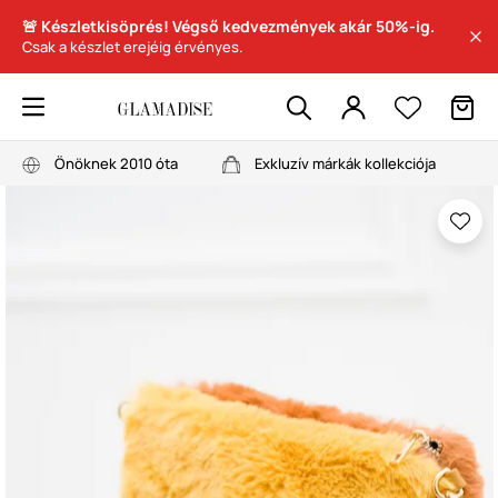
🚨 Készletkisöprés! Végső kedvezmények akár 50%-ig.
Csak a készlet erejéig érvényes.
Önöknek 2010 óta
Exkluzív márkák kollekciója