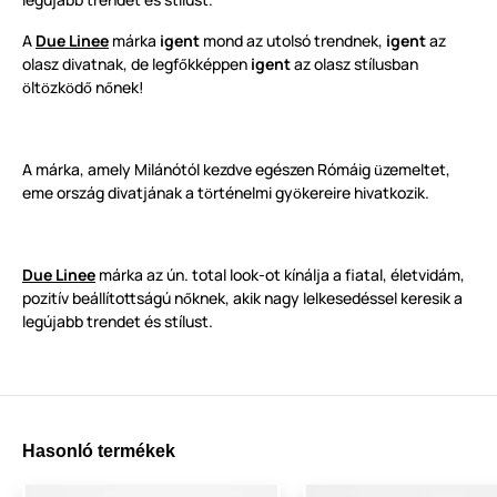
A
Due Linee
márka
igent
mond az utolsó trendnek,
igent
az
olasz divatnak, de legf
kképpen
igent
az olasz stílusban
ő
lt
zk
d
n
nek!
ö
ö
ö
ő
ő
A márka, amely Milánótól kezdve egészen Rómáig
zemeltet,
ü
eme ország divatjának a t
rténelmi gy
kereire hivatkozik.
ö
ö
Due Linee
márka az ún. total look-ot kínálja a fiatal, életvidám,
pozitív beállítottságú n
knek, akik nagy lelkesedéssel keresik a
ő
legújabb trendet és stílust.
Hasonló termékek