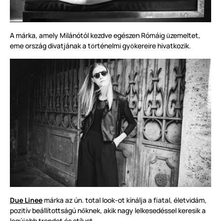
A márka, amely Milánótól kezdve egészen Rómáig
zemeltet,
ü
eme ország divatjának a t
rténelmi gy
kereire hivatkozik.
ö
ö
Due Linee
márka az ún. total look-ot kínálja a fiatal, életvidám,
pozitív beállítottságú n
knek, akik nagy lelkesedéssel keresik a
ő
legújabb trendet és stílust.