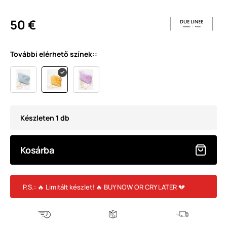
50 €
További elérhető színek::
Készleten 1 db
Kosárba
P.S.: 🔥 Limitált készlet! 🔥 BUY NOW OR CRY LATER 💔