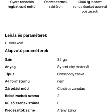
Gyors rendelés
Összes termék
13:00-ig leadott
regisztráció nélkül
raktáron
rendeléseket azonnal
postázzuk
Leírás és paraméterek
Új kollekció
Alapvető paraméterek
Szín
Sárga
Anyag
Syntetický materiál
Típus
Crossbody táska
A4 formátumú
nem
Záródási mód
Cipzáros záródás
Belső zsebek száma
2
Külső zsebek száma
0
Kiegészítők színe
Arany színű