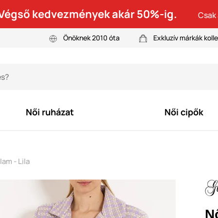
! Végső kedvezmények akár 50%-ig.
Csak 
Önöknek 2010 óta
Exkluzív márkák kolle
Női ruházat
Női cipők
am - Lila
N