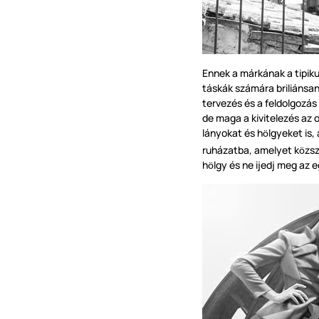
Ennek a márkának a tipiku
táskák számára briliánsan
tervezés és a feldolgozás 
de maga a kivitelezés az o
lányokat és h
lgyeket is,
ö
ruházatba, amelyet k
zs
ö
h
lgy és ne ijedj meg az 
ö