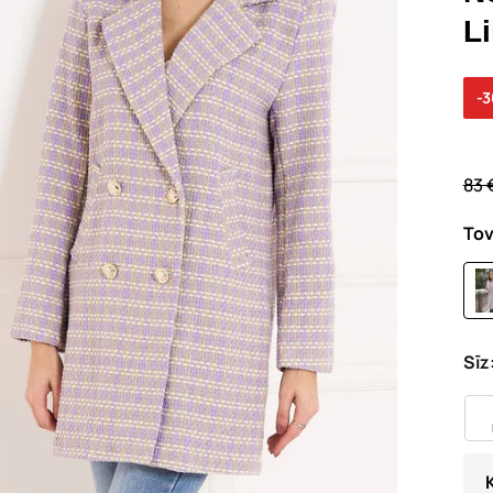
Li
-
83 
Tov
Sīz