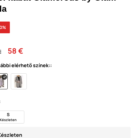
la
30%
58 €
€
ábbi elérhető színek::
:
S
Készleten
Készleten