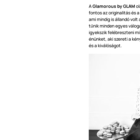
A
Glamorous by GLAM
ol
fontos az originalitás és 
ami mindig is állandó volt
t
nik minden egyes válog
ű
igyekszik felébreszteni 
énünket, aki szereti a kén
és a kiválóságot.