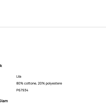
ek
Lila
80% cottone, 20% polyestere
P67934
Glam