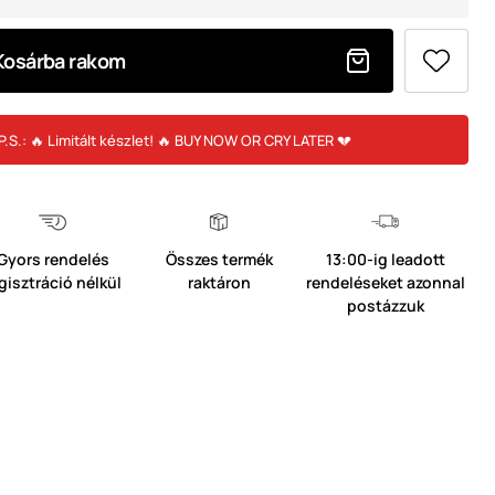
Kosárba rakom
P.S.: 🔥 Limitált készlet! 🔥 BUY NOW OR CRY LATER 💔
Gyors rendelés
Összes termék
13:00-ig leadott
gisztráció nélkül
raktáron
rendeléseket azonnal
postázzuk