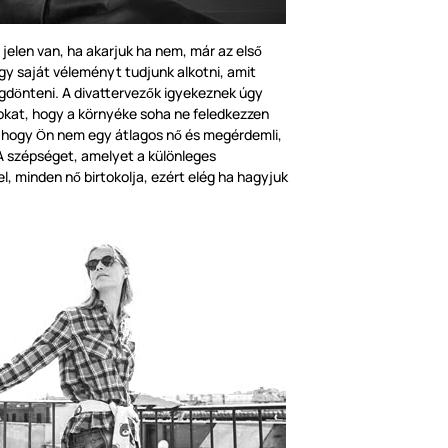
jelen van, ha akarjuk ha nem, már az els
ő
y saját véleményt tudjunk alkotni, amit
gd
nteni. A divattervez
k igyekeznek úgy
ö
ő
okat, hogy a
környék
e soha ne feledkezzen
, hogy
n nem egy átlagos n
és megérdemli,
Ö
ő
 A szépséget, amelyet a k
ü
l
ö
nleges
l, minden n
birtokolja, ezért elég ha hagyjuk
ő