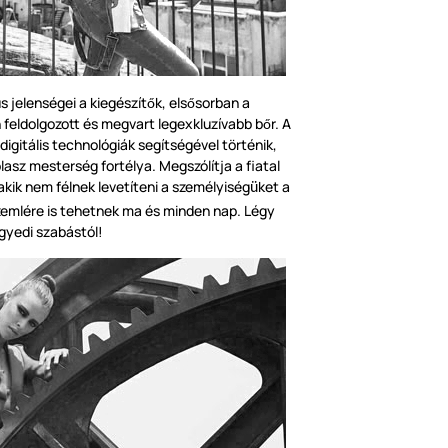
s jelenségei a kiegészít
k, els
sorban a
ő
ő
 feldolgozott és megvart legexkluzívabb b
r. A
ő
digitális technológiák segítségével t
ö
rténik,
lasz mesterség fortélya. Megszólítja a fiatal
 akik nem félnek levetíteni a személyiség
ket a
ü
zemlére is tehetnek ma és minden nap. Légy
egyedi szabástól!