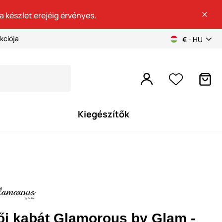
a készlet erejéig érvényes.
kciója
€ - HU
Kiegészítők
ői kabát Glamorous by Glam -