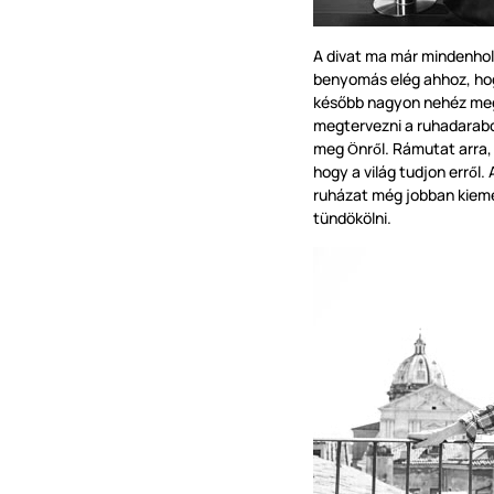
A divat ma már mindenhol 
benyomás elég ahhoz, hog
később nagyon nehéz me
megtervezni a ruhadarab
meg
nr
l. Rámutat arra
Ö
ő
hogy a világ tudjon err
l.
ő
ruházat még jobban kieme
tündökölni.