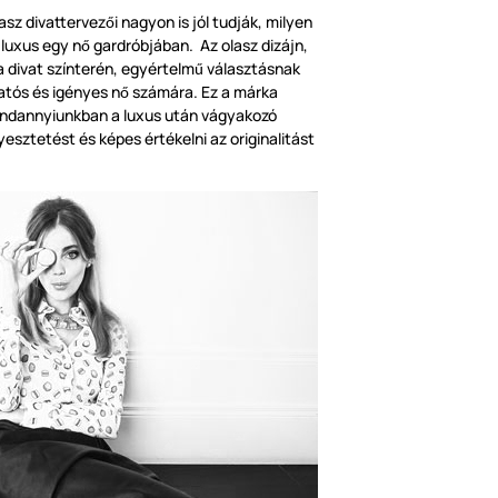
asz divattervez
i nagyon is jól tudják, milyen
ő
a luxus egy n
gardróbjában. Az olasz dizájn,
ő
 a divat színterén, egyértelm
választásnak
ű
atós és igényes n
számára. Ez a márka
ő
mindannyiunkban a luxus után vágyakozó
yesztetést és képes értékelni az originalitást