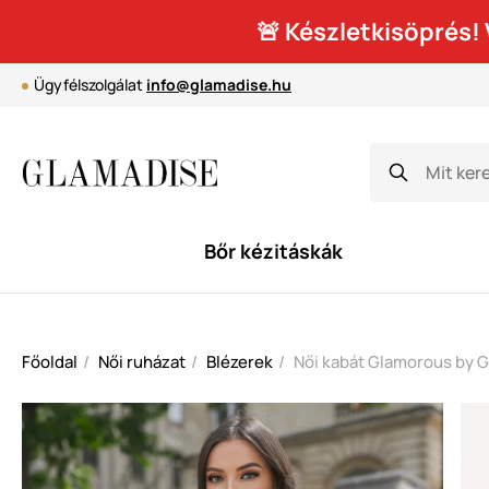
🚨 Készletkisöprés
Ügyfélszolgálat
info@glamadise.hu
Bőr kézitáskák
Főoldal
Női ruházat
Blézerek
Női kabát Glamorous by Gl