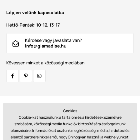
Lépjen velünk kapcsolatba
Hétfő-Péntek:
10-12, 13-17
Kérdése vagy javaslata van?
info@glamadise.hu
Kövessen minket a közösségi médiában
Szállítók:
Cookies
Cookie-kat használunk a tartalom és a hirdetések személyre
szabására, közösségi média funkciók biztosítására és forgalmunk
elemzésére. Információkat osztunk meg közösségi média, hirdetési és
Fizetések:
elemző partnereinkkel arról, hogy Ön hogyan használja webhelyünket.