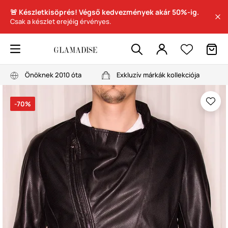
🚨 Készletkisöprés! Végső kedvezmények akár 50%-ig.
Csak a készlet erejéig érvényes.
Önöknek 2010 óta
Exkluzív márkák kollekciója
-70%