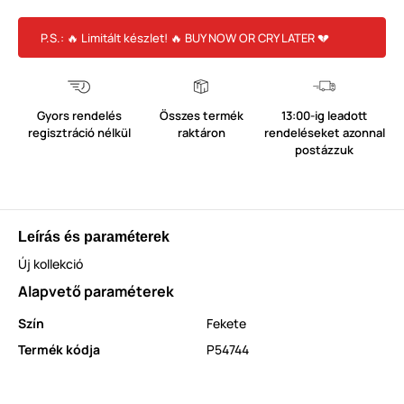
P.S.: 🔥 Limitált készlet! 🔥 BUY NOW OR CRY LATER 💔
Gyors rendelés
Összes termék
13:00-ig leadott
regisztráció nélkül
raktáron
rendeléseket azonnal
postázzuk
Leírás és paraméterek
Új kollekció
Alapvető paraméterek
Szín
Fekete
Termék kódja
P54744