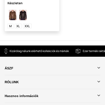
Készleten
M
XL
XXL
Kizárólag nálunk elérhető kollekciók és márkák
Ezer termék rakt
ÁSZF
RÓLUNK
Hasznos információk