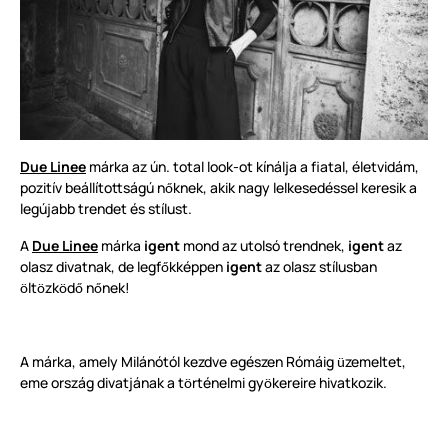
Due Linee
márka az ún. total look-ot kínálja a fiatal, életvidám,
pozitív beállítottságú n
knek, akik nagy lelkesedéssel keresik a
ő
legújabb trendet és stílust.
A
Due Linee
márka
igent
mond az utolsó trendnek,
igent
az
olasz divatnak, de legf
kképpen
igent
az olasz stílusban
ő
lt
zk
d
n
nek!
ö
ö
ö
ő
ő
A márka, amely Milánótól kezdve egészen Rómáig
zemeltet,
ü
eme ország divatjának a t
rténelmi gy
kereire hivatkozik.
ö
ö