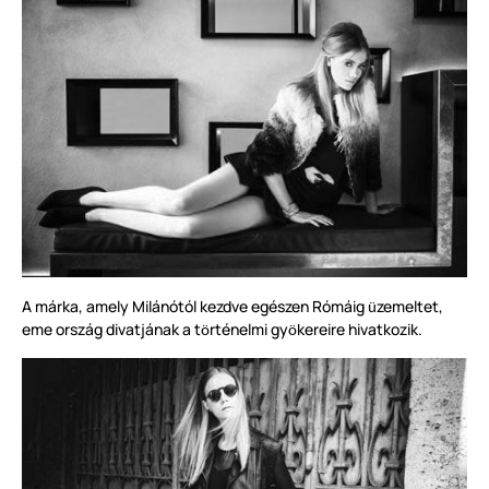
A márka, amely Milánótól kezdve egészen Rómáig
zemeltet,
ü
eme ország divatjának a t
rténelmi gy
kereire hivatkozik.
ö
ö