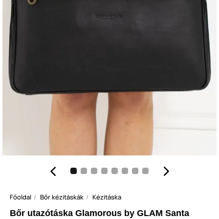
Főoldal
Bőr kézitáskák
Kézitáska
Bőr utazótáska Glamorous by GLAM Santa