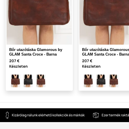
Bőr utazótáska Glamorous by
Bőr utazótáska Glamorou
GLAM Santa Croce - Barna
GLAM Santa Croce - Barn
207 €
207 €
Készleten
Készleten
Kizárólag nálunk elérhető kollekciók és márkák
Ezer termék rakt