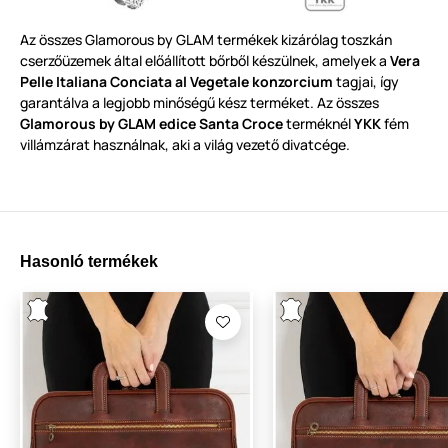
Az
ö
sszes
Glamorous by GLAM
termékek
kizárólag toszkán
cserzőüzemek által előállított bőrből készülnek
,
amelyek a
Vera
Pelle Italiana Conciata al Vegetale
konzorci
um
tagjai
,
így
garantál
v
a a legjobb minőségű kész terméket
.
Az összes
Glamo
rous by GLAM edice Santa Croce
terméknél
YKK
fém
villámzárat
használna
k
,
aki a világ vezető divatcége
.
Hasonló termékek