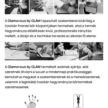
A
Glamorous by GLAM
tapasztalt szakemberei kizárólag a
toszkán
firenzei bőr központjában termelnek, ahol a termék
hagyományos előállításán kívül, professzionális irányítás
mellett, a dizájn és a technikai tervezés az alkotás fő eleme.
A
Glamorous by GLAM
termékeit azoknak ajánlja, akik
szeretnék ötvözni a luxust a mi
ndennapi praktikussággal,
bemutatva magukat a szakembereknek és a menedzsereknek,
valamint a leginkább toszkán hagyományos bőrtermékek
szerelmeseinek.