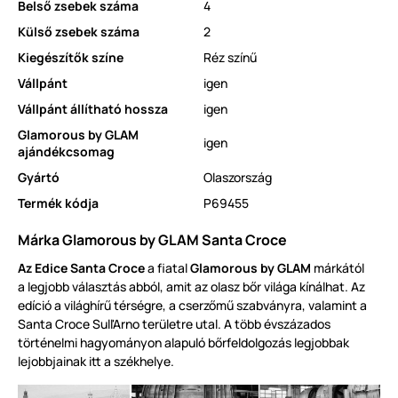
Belső zsebek száma
4
Külső zsebek száma
2
Kiegészítők színe
Réz színű
Vállpánt
igen
Vállpánt állítható hossza
igen
Glamorous by GLAM
igen
ajándékcsomag
Gyártó
Olaszország
Termék kódja
P69455
Márka Glamorous by GLAM Santa Croce
Az
Edice Santa Croce
a fiatal
Glamorous by GLAM
márkától
a
legjobb
választás
abból
, amit a
z olasz bőr világa kínálhat
.
Az
edíció a világhírű térségre, a cserzőmű szabványra, valamint a
Santa Croce Sull'Arno
területre utal
.
A több évszázados
történelmi hagy
ományon alapuló bőrf
e
ldolgozás legjobbak
lejobbjainak itt a székhel
ye
.