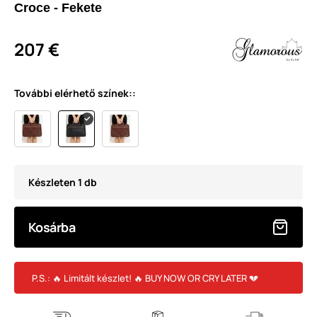
Croce - Fekete
207 €
További elérhető színek::
Készleten 1 db
Kosárba
P.S.: 🔥 Limitált készlet! 🔥 BUY NOW OR CRY LATER 💔