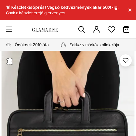
🚨 Készletkisöprés! Végső kedvezmények akár 50%-ig.
Csak a készlet erejéig érvényes.
Önöknek 2010 óta
Exkluzív márkák kollekciója