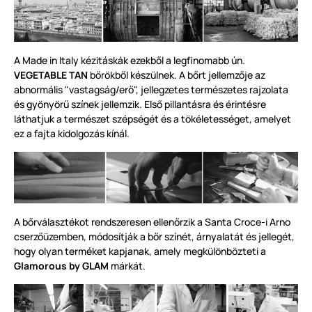
A
Made in Italy
kézitáskák ezekből a legfinomabb ún.
VEGETABLE TAN
bőrökből készülnek
.
A bőrt jellemzője az
abnormális "vastagság/erő", jellegzetes természetes raj
zolata
és gyönyörű sz
ínek jellemzik. Első
pillantásra és érintésre
láthatjuk a természet szépségét és a tökéletességet, amelyet
ez a fajta kidolgozás kínál.
A bőrválasztékot rendszeresen ellenőrzik a Santa Croce-i Arno
cserzőüzemben,
módosít
ják a bőr színét, árnyalatát és je
l
legét,
hogy olyan terméket kapjan
ak, amely megkülönbözteti a
Glamorous by GLAM
már
kát
.