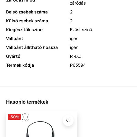
záródás
Belső zsebek száma
2
Külső zsebek száma
2
Kiegészítők színe
Ezüst színű
Vállpánt
igen
Vállpánt állítható hossza
igen
Gyártó
P.R.C.
Termék kódja
P63594
Hasonló termékek
-50%