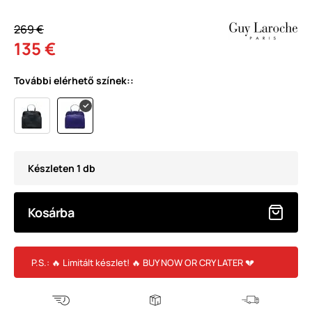
269 €
135 €
További elérhető színek::
Készleten 1 db
Kosárba
P.S.: 🔥 Limitált készlet! 🔥 BUY NOW OR CRY LATER 💔