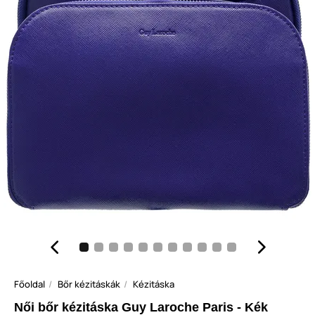
Főoldal
Bőr kézitáskák
Kézitáska
Női bőr kézitáska Guy Laroche Paris - Kék