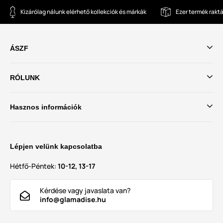
Kizárólag nálunk elérhető kollekciók és márkák
Ezer termék rakt
ÁSZF
RÓLUNK
Hasznos információk
Lépjen velünk kapcsolatba
Hétfő-Péntek:
10-12, 13-17
Kérdése vagy javaslata van?
info@glamadise.hu