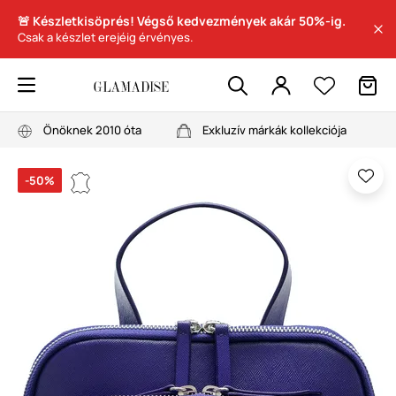
🚨 Készletkisöprés! Végső kedvezmények akár 50%-ig.
Csak a készlet erejéig érvényes.
Önöknek 2010 óta
Exkluzív márkák kollekciója
-50%