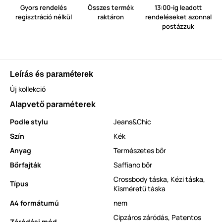
Gyors rendelés
Összes termék
13:00-ig leadott
regisztráció nélkül
raktáron
rendeléseket azonnal
postázzuk
Leírás és paraméterek
Új kollekció
Alapvető paraméterek
Podle stylu
Jeans&Chic
Szín
Kék
Anyag
Természetes bőr
Bőrfajták
Saffiano bőr
Crossbody táska
,
Kézi táska
,
Típus
Kisméretű táska
A4 formátumú
nem
Cipzáros záródás
,
Patentos
Záródási mód