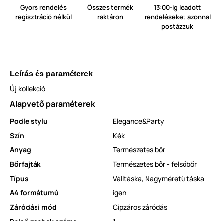
Gyors rendelés
Összes termék
13:00-ig leadott
regisztráció nélkül
raktáron
rendeléseket azonnal
postázzuk
Leírás és paraméterek
Új kollekció
Alapvető paraméterek
Podle stylu
Elegance&Party
Szín
Kék
Anyag
Természetes bőr
Bőrfajták
Természetes bőr - felsőbőr
Típus
Válltáska
,
Nagyméretű táska
A4 formátumú
igen
Záródási mód
Cipzáros záródás