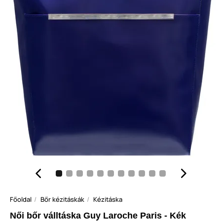
Főoldal
Bőr kézitáskák
Kézitáska
Női bőr válltáska Guy Laroche Paris - Kék