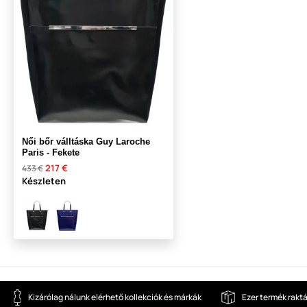
Női bőr válltáska Guy Laroche
Paris - Fekete
217 €
433 €
Készleten
Kizárólag nálunk elérhető kollekciók és márkák
Ezer termék rakt