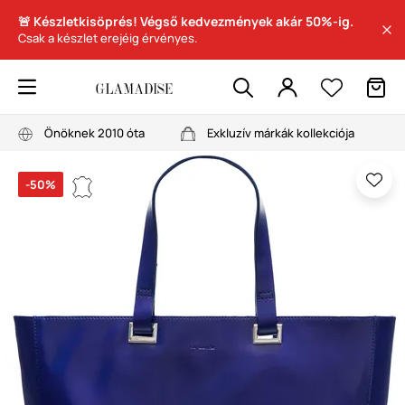
🚨 Készletkisöprés! Végső kedvezmények akár 50%-ig.
Csak a készlet erejéig érvényes.
Önöknek 2010 óta
Exkluzív márkák kollekciója
-50%