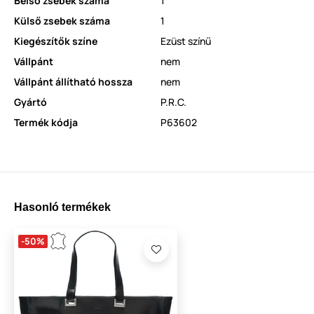
Belső zsebek száma
1
Külső zsebek száma
1
Kiegészítők színe
Ezüst színű
Vállpánt
nem
Vállpánt állítható hossza
nem
Gyártó
P.R.C.
Termék kódja
P63602
Hasonló termékek
-50%