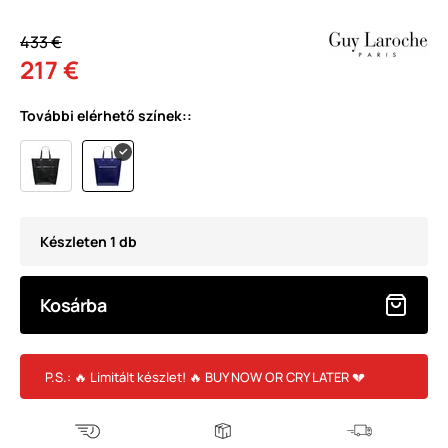
433 €
217 €
További elérhető színek::
Készleten 1 db
Kosárba
P.S.: 🔥 Limitált készlet! 🔥 BUY NOW OR CRY LATER 💔