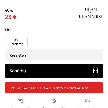
46 €
23 €
Sīz:
39
Készleten
Készleten
Kosárba
P.S.: 🔥 Limitált készlet! 🔥 BUY NOW OR CRY LATER 💔