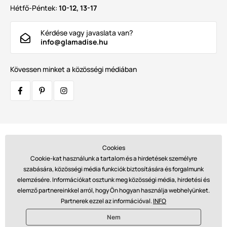
Hétfő-Péntek:
10-12, 13-17
Kérdése vagy javaslata van?
info@glamadise.hu
Kövessen minket a közösségi médiában
Szállítók:
Cookies
Cookie-kat használunk a tartalom és a hirdetések személyre
szabására, közösségi média funkciók biztosítására és forgalmunk
elemzésére. Információkat osztunk meg közösségi média, hirdetési és
Fizetések:
elemző partnereinkkel arról, hogy Ön hogyan használja webhelyünket.
Partnerek ezzel az információval.
INFO
Nem