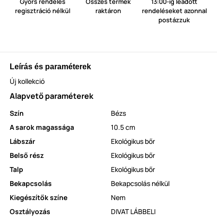
Gyors rendelés
Összes termék
13:00-ig leadott
regisztráció nélkül
raktáron
rendeléseket azonnal
postázzuk
Leírás és paraméterek
Új kollekció
Alapvető paraméterek
Szín
Bézs
A sarok magassága
10.5 cm
Lábszár
Ekológikus bőr
Belső rész
Ekológikus bőr
Talp
Ekológikus bőr
Bekapcsolás
Bekapcsolás nélkül
Kiegészítők színe
Nem
Osztályozás
DIVAT LÁBBELI