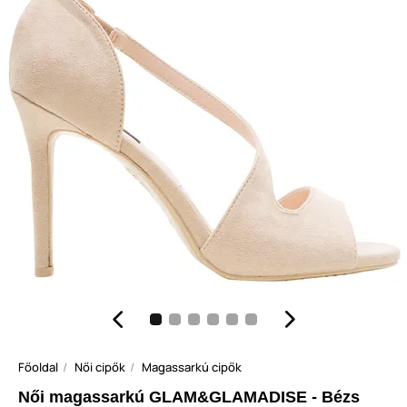
Főoldal
Női cipők
Magassarkú cipők
Női magassarkú GLAM&GLAMADISE - Bézs