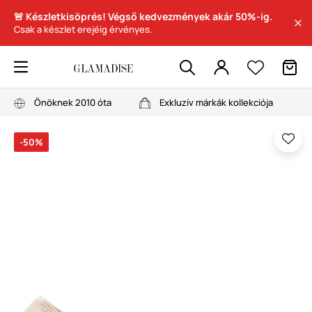
🚨 Készletkisöprés! Végső kedvezmények akár 50%-ig.
Csak a készlet erejéig érvényes.
Önöknek 2010 óta
Exkluzív márkák kollekciója
-50%