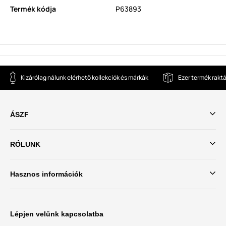
Termék kódja
P63893
Kizárólag nálunk elérhető kollekciók és márkák
Ezer termék rakt
ÁSZF
RÓLUNK
Hasznos információk
Lépjen velünk kapcsolatba