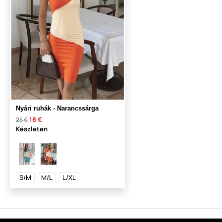
Nyári ruhák - Narancssárga
18 €
25 €
Készleten
S/M
M/L
L/XL