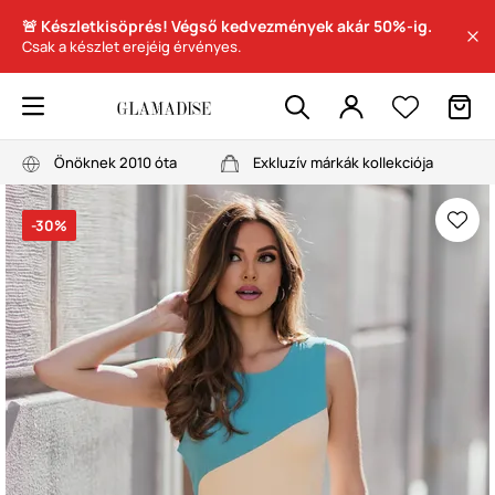
🚨 Készletkisöprés! Végső kedvezmények akár 50%-ig.
Csak a készlet erejéig érvényes.
Önöknek 2010 óta
Exkluzív márkák kollekciója
-30%