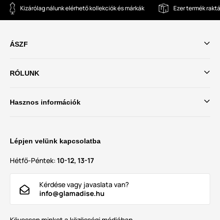
Kizárólag nálunk elérhető kollekciók és márkák
Ezer termék rakt
ÁSZF
RÓLUNK
Hasznos információk
Lépjen velünk kapcsolatba
Hétfő-Péntek:
10-12, 13-17
Kérdése vagy javaslata van?
info@glamadise.hu
Kövessen minket a közösségi médiában