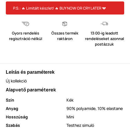
P.S.: 🔥 Limitált készlet! 🔥 BUY NOW OR CRY LATER 💔
Gyors rendelés
Összes termék
13:00-ig leadott
regisztráció nélkül
raktáron
rendeléseket azonnal
postázzuk
Leírás és paraméterek
Új kollekció
Alapvető paraméterek
Szín
Kék
Anyag
90% polyamide, 10% elastane
Hosszúság
Mini
Szabás
Testhez simuló