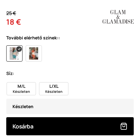
25 €
18 €
További elérhető színek::
Sīz:
M/L
L/XL
Készleten
Készleten
Készleten
Kosárba