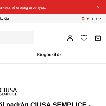
a készlet erejéig érvényes.
kciója
€ - HU
Kiegészítők
ői nadrág CIUSA SEMPLICE -