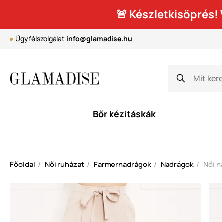
🚨 Készletkisöprés
Ügyfélszolgálat
info@glamadise.hu
Bőr kézitáskák
Főoldal
Női ruházat
Farmernadrágok
Nadrágok
Női n