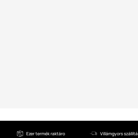
Ezer termék raktáro
Villámgyors szállítá