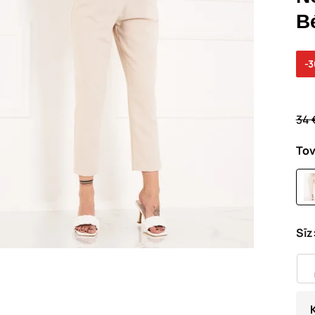
B
-
34 
Tov
Sīz