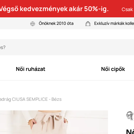
! Végső kedvezmények akár 50%-ig.
Csak 
Önöknek 2010 óta
Exkluzív márkák kolle
Női ruházat
Női cipők
adrág CIUSA SEMPLICE - Bézs
N