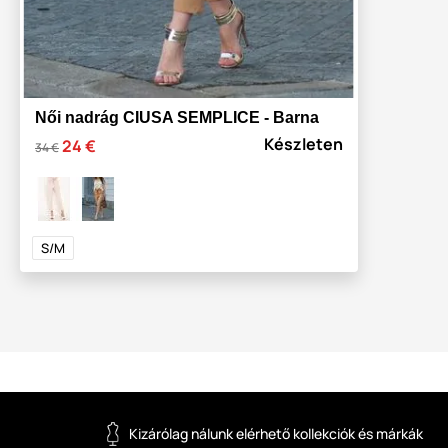
Női nadrág CIUSA SEMPLICE - Barna
Készleten
24 €
34 €
S/M
Kizárólag nálunk elérhető kollekciók és márkák