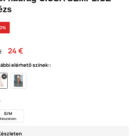
ézs
30%
24 €
€
ábbi elérhető színek::
:
S/M
Készleten
Készleten