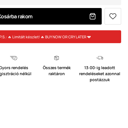
Kosárba rakom
P.S.: 🔥 Limitált készlet! 🔥 BUY NOW OR CRY LATER 💔
Gyors rendelés
Összes termék
13:00-ig leadott
gisztráció nélkül
raktáron
rendeléseket azonnal
postázzuk