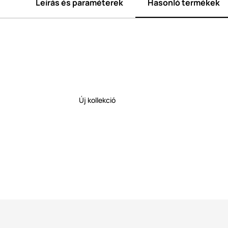
Leírás és paraméterek
Hasonló termékek
Új kollekció