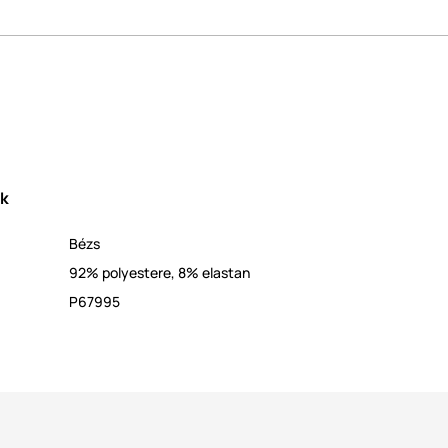
ek
Bézs
92% polyestere, 8% elastan
P67995