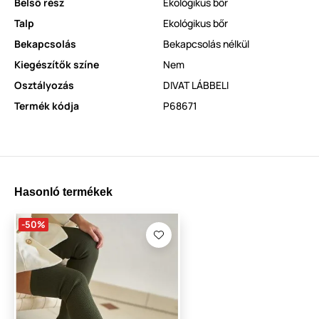
Belső rész
Ekológikus bőr
Talp
Ekológikus bőr
Bekapcsolás
Bekapcsolás nélkül
Kiegészítők színe
Nem
Osztályozás
DIVAT LÁBBELI
Termék kódja
P68671
Hasonló termékek
-50%