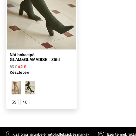
Női bokacipő
GLAM&GLAMADISE - Zöld
42 €
83 €
Készleten
39
40
Kizárólag nálunk elérhető kollekciók és márkák
Ezer termék rakt