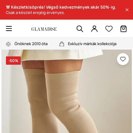
🚨 Készletkisöprés! Végső kedvezmények akár 50%-ig.
Csak a készlet erejéig érvényes.
Önöknek 2010 óta
Exkluzív márkák kollekciója
-50%