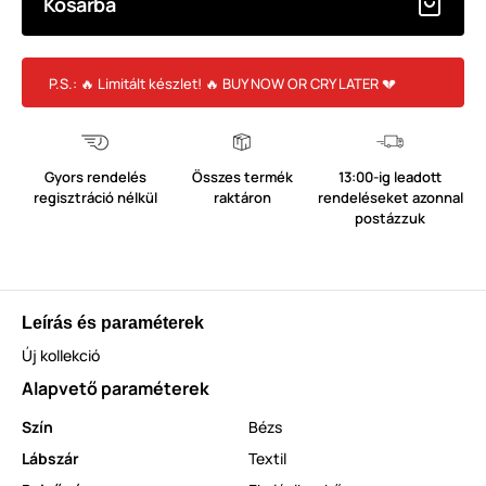
Kosárba
P.S.: 🔥 Limitált készlet! 🔥 BUY NOW OR CRY LATER 💔
Gyors rendelés
Összes termék
13:00-ig leadott
regisztráció nélkül
raktáron
rendeléseket azonnal
postázzuk
Leírás és paraméterek
Új kollekció
Alapvető paraméterek
Szín
Bézs
Lábszár
Textil