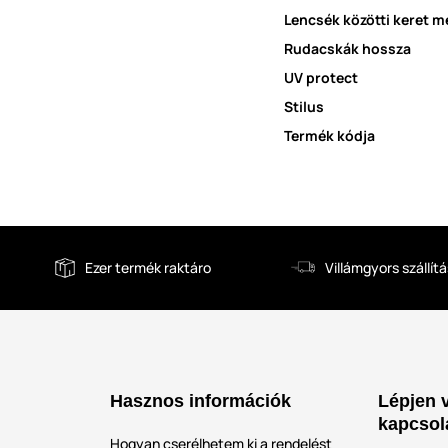
Lencsék közötti keret m
Rudacskák hossza
UV protect
Stilus
Termék kódja
Ezer termék raktáro
Villámgyors szállítá
Hasznos információk
Lépjen 
kapcsol
Hogyan cserélhetem ki a rendelést