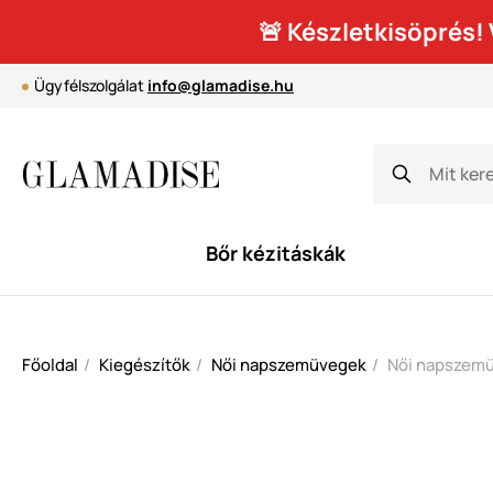
🚨 Készletkisöprés
Ügyfélszolgálat
info@glamadise.hu
Bőr kézitáskák
Főoldal
Kiegészítők
Női napszemüvegek
Női napszemü