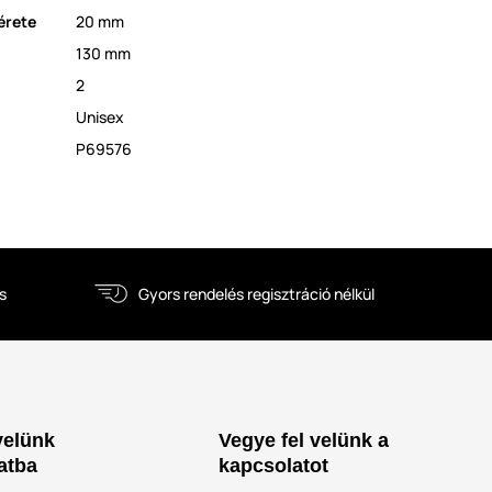
érete
20 mm
130 mm
2
Unisex
P69576
s
Gyors rendelés regisztráció nélkül
velünk
Vegye fel velünk a
atba
kapcsolatot