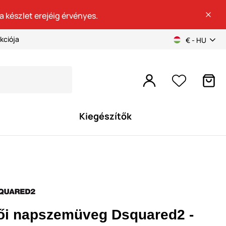
a készlet erejéig érvényes.
kciója
€ - HU
Kiegészítők
ői napszemüveg Dsquared2 -