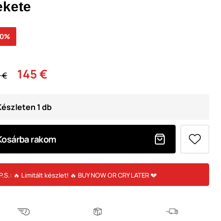
ekete
50%
145 €
 €
Készleten 1 db
Kosárba rakom
P.S.: 🔥 Limitált készlet! 🔥 BUY NOW OR CRY LATER 💔