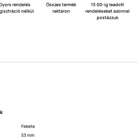
Gyors rendelés
Összes termék
13:00-ig leadott
gisztráció nélkül
raktáron
rendeléseket azonnal
postázzuk
ek
Fekete
53 mm