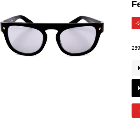
F
-
289