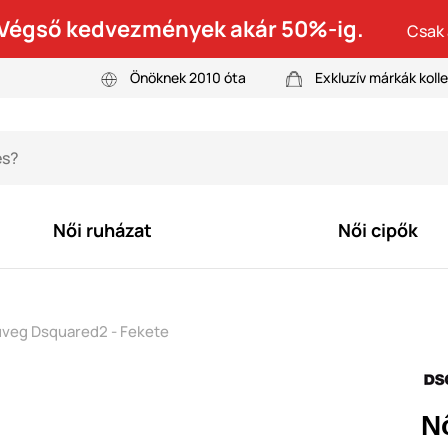
! Végső kedvezmények akár 50%-ig.
Csak 
Önöknek 2010 óta
Exkluzív márkák kolle
Női ruházat
Női cipők
veg Dsquared2 - Fekete
N