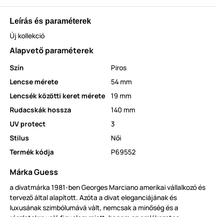
Leírás és paraméterek
Új kollekció
Alapvető paraméterek
Szín
Piros
Lencse mérete
54 mm
Lencsék közötti keret mérete
19 mm
Rudacskák hossza
140 mm
UV protect
3
Stilus
Női
Termék kódja
P69552
Márka Guess
a divatmárka 1981-ben Georges Marciano amerikai vállalkozó és
tervező által alapított. Azóta a divat eleganciájának és
luxusának szimbólumává vált, nemcsak a minőség és a