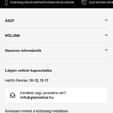
Kizárólag nálunk elérhető kollekciók és márkák
Ezer termék rakt
ÁSZF
RÓLUNK
Hasznos információk
Lépjen velünk kapcsolatba
Hétfő-Péntek:
10-12, 13-17
Kérdése vagy javaslata van?
info@glamadise.hu
Kövessen minket a közösségi médiában