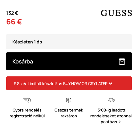
132 €
66 €
Készleten 1 db
Kosárba
P.S.: 🔥 Limitált készlet! 🔥 BUY NOW OR CRY LATER 💔
Gyors rendelés
Összes termék
13:00-ig leadott
regisztráció nélkül
raktáron
rendeléseket azonnal
postázzuk