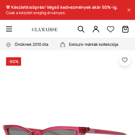
🚨 Készletkisöprés! Végső kedvezmények akár 50%-ig.
Csak a készlet erejéig érvényes.
Önöknek 2010 óta
Exkluzív márkák kollekciója
-50%