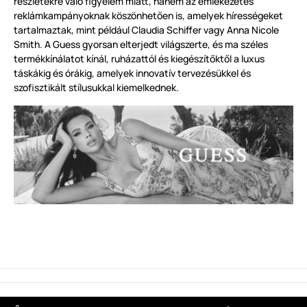
részletekre való figyelem miatt, hanem az emlékezetes
reklámkampányoknak köszönhetően is, amelyek hírességeket
tartalmaztak, mint például Claudia Schiffer vagy Anna Nicole
Smith. A Guess gyorsan elterjedt világszerte, és ma széles
termékkínálatot kínál, ruházattól és kiegészítőktől a luxus
táskákig és órákig, amelyek innovatív tervezésükkel és
szofisztikált stílusukkal kiemelkednek.