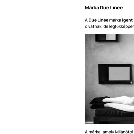
Márka Due Linee
A
Due Linee
márka
igent
divatnak, de legf
kképpe
ő
A márka, amely Milánótó