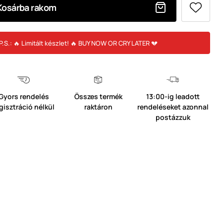
Kosárba rakom
P.S.: 🔥 Limitált készlet! 🔥 BUY NOW OR CRY LATER 💔
Gyors rendelés
Összes termék
13:00-ig leadott
gisztráció nélkül
raktáron
rendeléseket azonnal
postázzuk