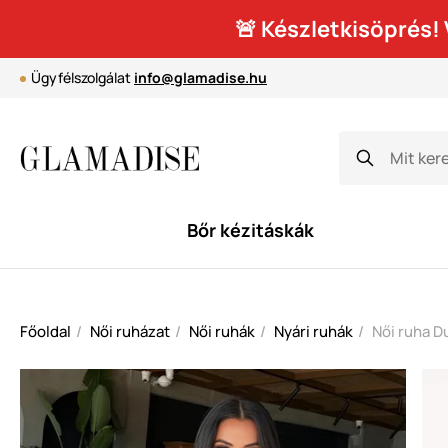
🚨 Készletkisöprés
Ügyfélszolgálat
info@glamadise.hu
Bőr kézitáskák
Főoldal
Női ruházat
Női ruhák
Nyári ruhák
Női ruha D