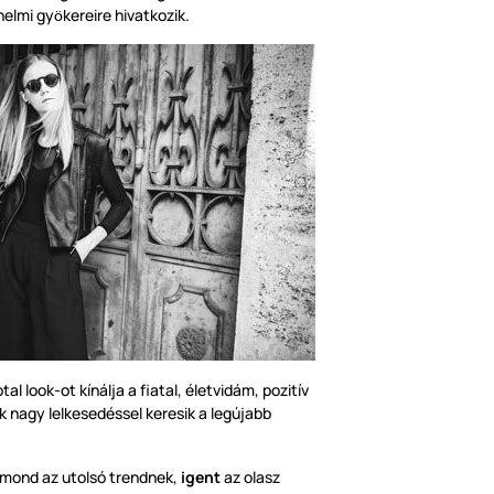
nelmi gy
kereire hivatkozik.
ö
al look-ot kínálja a fiatal, életvidám, pozitív
ik nagy lelkesedéssel keresik a legújabb
mond az utolsó trendnek,
igent
az olasz