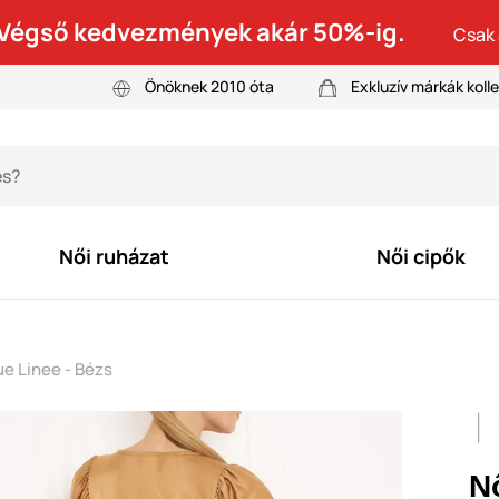
! Végső kedvezmények akár 50%-ig.
Csak 
Önöknek 2010 óta
Exkluzív márkák kolle
Női ruházat
Női cipők
ue Linee - Bézs
N