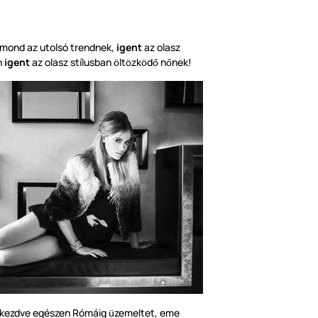
mond az utolsó trendnek,
igent
az olasz
n
igent
az olasz stílusban
lt
zk
d
n
nek!
ö
ö
ö
ő
ő
l kezdve egészen Rómáig
zemeltet, eme
ü