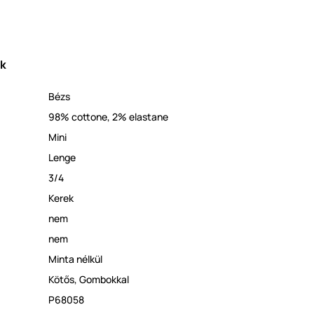
ek
Bézs
98% cottone, 2% elastane
Mini
Lenge
3/4
Kerek
nem
nem
Minta nélkül
Kötős
,
Gombokkal
P68058