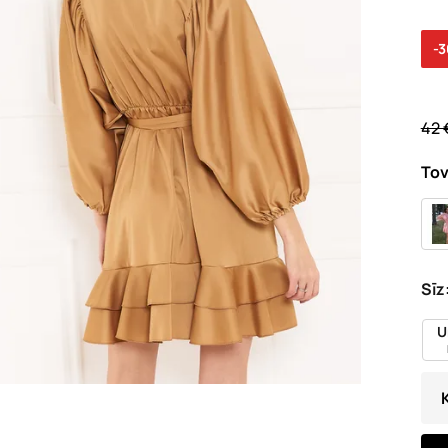
-
42 
Tov
Sīz
U