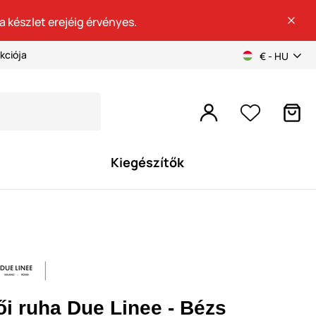
a készlet erejéig érvényes.
kciója
€ - HU
Kiegészítők
ői ruha Due Linee - Bézs