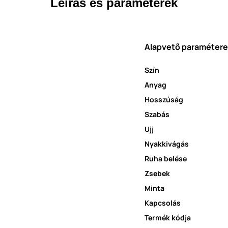
Leírás és paraméterek
Alapvető paraméter
Szín
Anyag
Hosszúság
Szabás
Ujj
Nyakkivágás
Ruha belése
Zsebek
Minta
Kapcsolás
Termék kódja