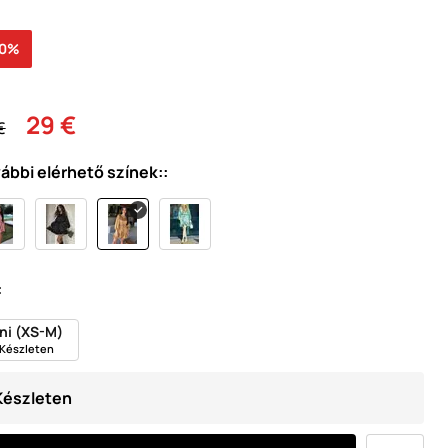
30%
29 €
€
ábbi elérhető színek::
:
ni (XS-M)
Készleten
Készleten