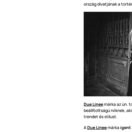
ország divatjának a t
rté
ö
Due Linee
márka az ún. tot
beállítottságú n
knek, ak
ő
trendet és stílust.
A
Due Linee
márka
igent