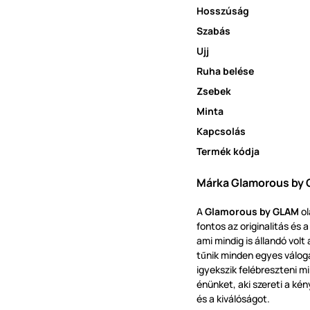
Hosszúság
Szabás
Ujj
Ruha belése
Zsebek
Minta
Kapcsolás
Termék kódja
Márka Glamorous by 
A
Glamorous by GLAM
ol
fontos az originalitás és 
ami mindig is állandó volt
t
nik minden egyes válog
ű
igyekszik felébreszteni 
énünket, aki szereti a kén
és a kiválóságot.