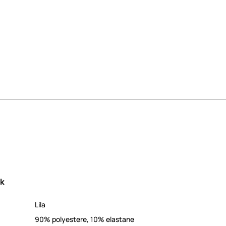
ek
Lila
90% polyestere, 10% elastane