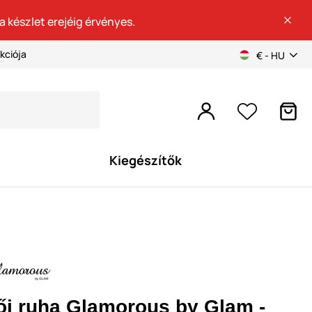
a készlet erejéig érvényes.
kciója
€ - HU
Kiegészítők
ői ruha Glamorous by Glam -