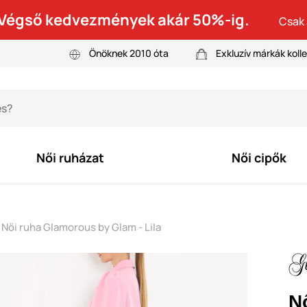
! Végső kedvezmények akár 50%-ig.
Csak 
Önöknek 2010 óta
Exkluzív márkák kolle
Női ruházat
Női cipők
Női ruha Glamorous by Glam - Lila
N