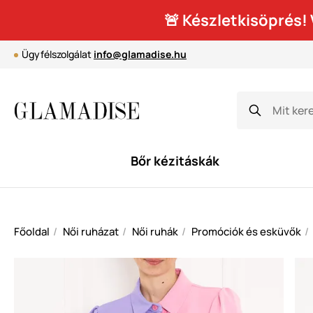
🚨 Készletkisöprés
Ügyfélszolgálat
info@glamadise.hu
Bőr kézitáskák
Főoldal
Női ruházat
Női ruhák
Promóciók és esküvők