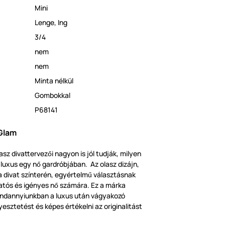
Mini
Lenge
,
Ing
3/4
nem
nem
Minta nélkül
Gombokkal
P68141
Glam
asz divattervez
i nagyon is jól tudják, milyen
ő
a luxus egy n
gardróbjában. Az olasz dizájn,
ő
 a divat színterén, egyértelm
választásnak
ű
atós és igényes n
számára. Ez a márka
ő
mindannyiunkban a luxus után vágyakozó
yesztetést és képes értékelni az originalitást