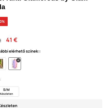
la
30%
41 €
€
ábbi elérhető színek::
:
S/M
Készleten
Készleten