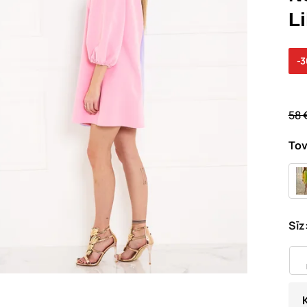
Li
-
58 
Tov
Sīz