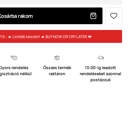
Kosárba rakom
P.S.: 🔥 Limitált készlet! 🔥 BUY NOW OR CRY LATER 💔
Gyors rendelés
Összes termék
13:00-ig leadott
gisztráció nélkül
raktáron
rendeléseket azonnal
postázzuk