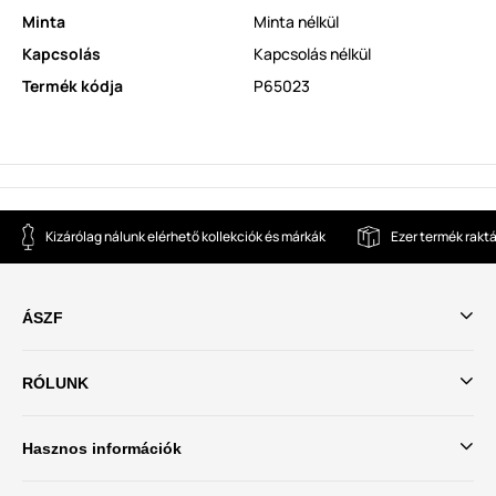
Minta
Minta nélkül
Kapcsolás
​Kapcsolás nélkül
Termék kódja
P65023
Kizárólag nálunk elérhető kollekciók és márkák
Ezer termék rakt
ÁSZF
RÓLUNK
Hasznos információk