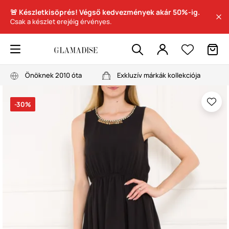
🚨 Készletkisöprés! Végső kedvezmények akár 50%-ig.
Csak a készlet erejéig érvényes.
Önöknek 2010 óta
Exkluzív márkák kollekciója
-30%