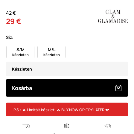
42 €
29 €
Sīz:
S/M
M/L
Készleten
Készleten
Készleten
Kosárba
P.S.: 🔥 Limitált készlet! 🔥 BUY NOW OR CRY LATER 💔