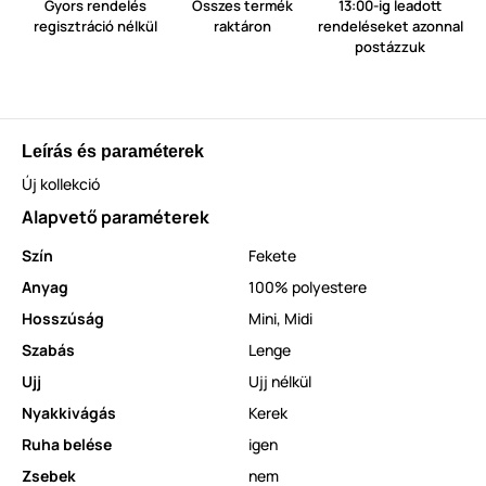
Gyors rendelés
Összes termék
13:00-ig leadott
regisztráció nélkül
raktáron
rendeléseket azonnal
postázzuk
Leírás és paraméterek
Új kollekció
Alapvető paraméterek
Szín
Fekete
Anyag
100% polyestere
Hosszúság
Mini
,
Midi
Szabás
Lenge
Ujj
Ujj nélkül
Nyakkivágás
Kerek
Ruha belése
igen
Zsebek
nem