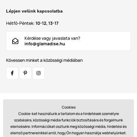
Lépjen velünk kapcsolatba
Hétfő-Péntek:
10-12, 13-17
Kérdése vagy javaslata van?
info@glamadise.hu
Kövessen minket a közösségi médiában
Szállítók:
Cookies
Cookie-kat használunk a tartalom és a hirdetések személyre
szabására, közösségi média funkciók biztosítására és forgalmunk
elemzésére. Információkat osztunk meg közösségi média, hirdetési és
Fizetések:
elemző partnereinkkel arról, hogy Ön hogyan használja webhelyünket.