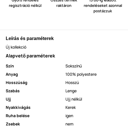
regisztráció nélkül
raktáron
rendeléseket azonnal
postázzuk
Leírás és paraméterek
Új kollekció
Alapvető paraméterek
Szín
Sokszínű
Anyag
100% polyestere
Hosszúság
Hosszú
Szabás
Lenge
Ujj
Ujj nélkül
Nyakkivágás
Kerek
Ruha belése
igen
Zsebek
nem