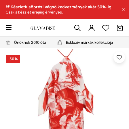
🚨 Készletkisöprés! Végső kedvezmények akár 50%-ig.
Csak a készlet erejéig érvényes.
Önöknek 2010 óta
Exkluzív márkák kollekciója
-50%