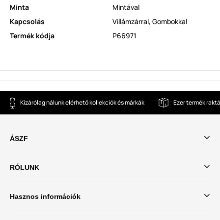
Minta
Mintával
Kapcsolás
Villámzárral
,
Gombokkal
Termék kódja
P66971
Kizárólag nálunk elérhető kollekciók és márkák
Ezer termék rakt
ÁSZF
RÓLUNK
Hasznos információk