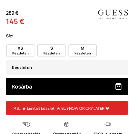
289 €
145 €
Sīz:
XS
S
M
Készleten
Készleten
Készleten
Készleten
Kosárba
P.S.: 🔥 Limitált készlet! 🔥 BUY NOW OR CRY LATER 💔
Gyors rendelés
Összes termék
13:00-ig leadott