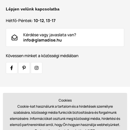
Lépjen velünk kapcsolatba
Hétfő-Péntek:
10-12, 13-17
Kérdése vagy javaslata van?
info@glamadise.hu
Kövessen minket a közösségi médiában
Szállítók:
Cookies
Cookie-kat használunk a tartalom és a hirdetések személyre
szabására, közösségi média funkciók biztosítására és forgalmunk
elemzésére. Információkat osztunk meg közösségi média, hirdetési és
Fizetések:
elemző partnereinkkel arról, hogy Ön hogyan használja webhelyünket.