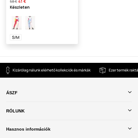
41 €
58 €
Készleten
S/M
Kizárólag nálunk elérhető kollekciók és márkák
Ezer termék rakt
ÁSZF
RÓLUNK
Hasznos információk