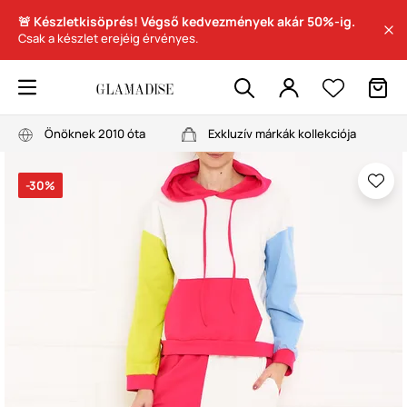
🚨 Készletkisöprés! Végső kedvezmények akár 50%-ig.
Csak a készlet erejéig érvényes.
Önöknek 2010 óta
Exkluzív márkák kollekciója
-30%