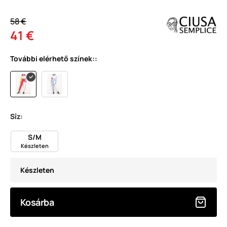
58 €
41 €
További elérhető színek::
Sīz:
S/M
Készleten
Készleten
Kosárba