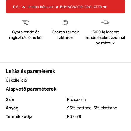
P.S.: 🔥 Limitált készlet! 🔥 BUY NOW OR CRY LATER 💔
Gyors rendelés
Összes termék
13:00-ig leadott
regisztráció nélkül
raktáron
rendeléseket azonnal
postázzuk
Leírás és paraméterek
Új kollekció
Alapvető paraméterek
Szín
Rózsaszín
Anyag
95% cottone, 5% elastane
Termék kódja
P67879