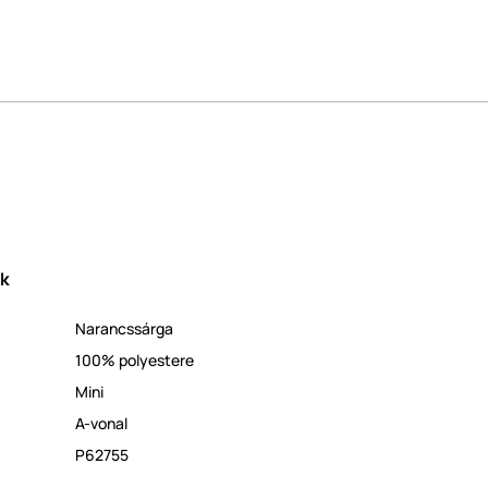
ek
Narancssárga
100% polyestere
Mini
A-vonal
P62755