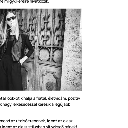
nelmi gy
kereire hivatkozik.
ö
al look-ot kínálja a fiatal, életvidám, pozitív
ik nagy lelkesedéssel keresik a legújabb
mond az utolsó trendnek,
igent
az olasz
n
igent
az olasz stílusban
lt
zk
d
n
nek!
ö
ö
ö
ő
ő