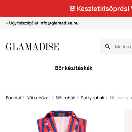
🚨 Készletkisöprés
Ügyfélszolgálat
info@glamadise.hu
Bőr kézitáskák
Főoldal
Női ruházat
Női ruhák
Party ruhák
Női party 