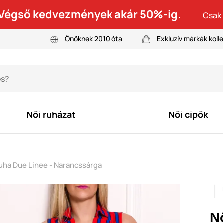
! Végső kedvezmények akár 50%-ig.
Csak 
Önöknek 2010 óta
Exkluzív márkák kolle
Női ruházat
Női cipők
ruha Due Linee - Narancssárga
Nő