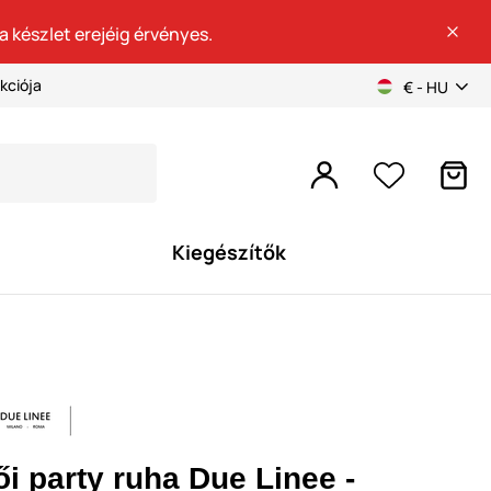
a készlet erejéig érvényes.
kciója
€ - HU
Kiegészítők
i party ruha Due Linee -