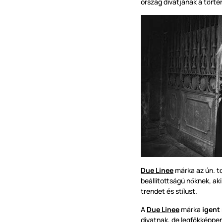
ország divatjának a t
rté
ö
Due Linee
márka az ún. tot
beállítottságú n
knek, ak
ő
trendet és stílust.
A
Due Linee
márka
igent
divatnak, de legf
kképpe
ő