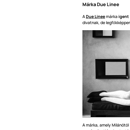
Márka Due Linee
A
Due Linee
márka
igent
divatnak, de legf
kképpe
ő
A márka, amely Milánótó