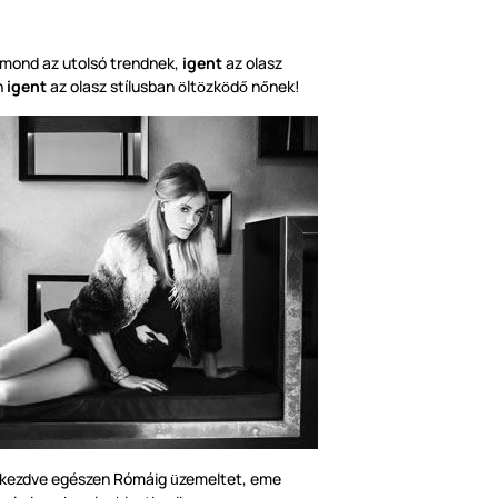
mond az utolsó trendnek,
igent
az olasz
n
igent
az olasz stílusban
lt
zk
d
n
nek!
ö
ö
ö
ő
ő
l kezdve egészen Rómáig
zemeltet, eme
ü