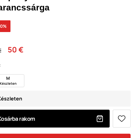
arancssárga
40%
50 €
€
:
M
Készleten
Készleten
Kosárba rakom