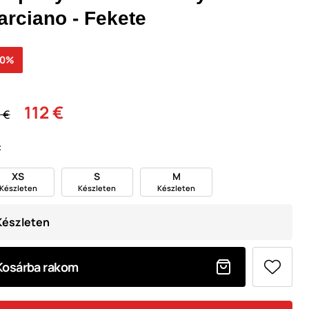
arciano - Fekete
50%
112 €
 €
:
XS
S
M
Készleten
Készleten
Készleten
Készleten
Kosárba rakom