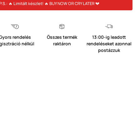
P.S.: 🔥 Limitált készlet! 🔥 BUY NOW OR CRY LATER 💔
Gyors rendelés
Összes termék
13:00-ig leadott
gisztráció nélkül
raktáron
rendeléseket azonnal
postázzuk