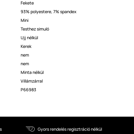
Fekete
93% polyestere, 7% spandex
Mini
Testhez simuló
Ujj nélkül
Kerek
nem
nem
Minta nélkül
Villámzárral
P66983
s
Gyors rendelés regisztráció nélkül