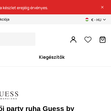
a készlet erejéig érvényes.
kciója
€ - HU
Kiegészítők
ői party ruha Guess by