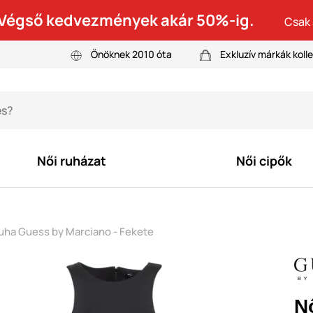
! Végső kedvezmények akár 50%-ig.
Csak 
Önöknek 2010 óta
Exkluzív márkák kolle
Női ruházat
Női cipők
ruha Guess by Marciano - Fekete
N