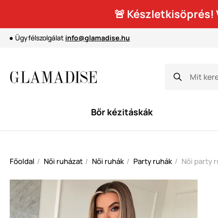
🚨 Készletkisöprés
Ügyfélszolgálat
info@glamadise.hu
Bőr kézitáskák
Főoldal
Női ruházat
Női ruhák
Party ruhák
Női party 