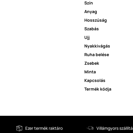
Szín
Anyag
Hosszúság
Szabás
Ujj
Nyakkivágás
Ruha belése
Zsebek
Minta
Kapcsolás
Termék kódja
Ezer termék raktáro
Villámgyors szállítá