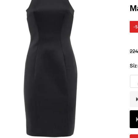
M
-
224
Sīz