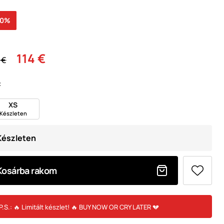
50%
114 €
 €
:
XS
Készleten
Készleten
Kosárba rakom
P.S.: 🔥 Limitált készlet! 🔥 BUY NOW OR CRY LATER 💔