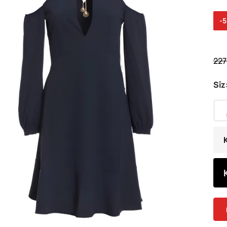
-
227
Sīz