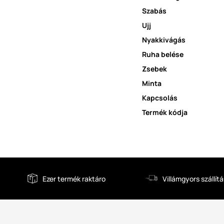
Szabás
Ujj
Nyakkivágás
Ruha belése
Zsebek
Minta
Kapcsolás
Termék kódja
Ezer termék raktáro
Villámgyors szállítá