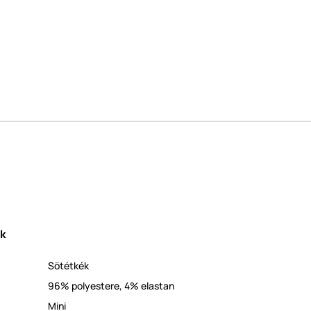
ek
Sötétkék
96% polyestere, 4% elastan
Mini