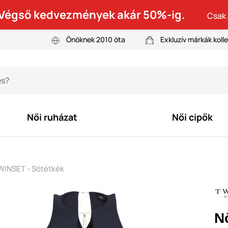
! Végső kedvezmények akár 50%-ig.
Csak 
Önöknek 2010 óta
Exkluzív márkák kolle
Női ruházat
Női cipők
WINSET - Sötétkék
N