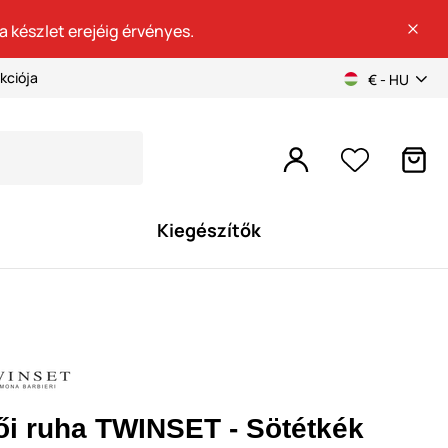
a készlet erejéig érvényes.
kciója
€ - HU
Kiegészítők
ői ruha TWINSET - Sötétkék