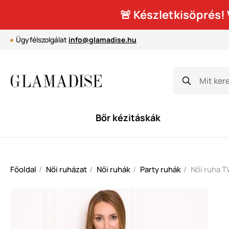
🚨 Készletkisöprés
Ügyfélszolgálat
info@glamadise.hu
Bőr kézitáskák
Főoldal
Női ruházat
Női ruhák
Party ruhák
Női ruha T