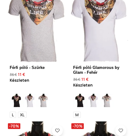
Férfi póló - Szürke
Férfi póló Glamorous by
Glam - Fehér
11 €
36 €
11 €
36 €
Készleten
Készleten
L
XL
M
-70%
-70%