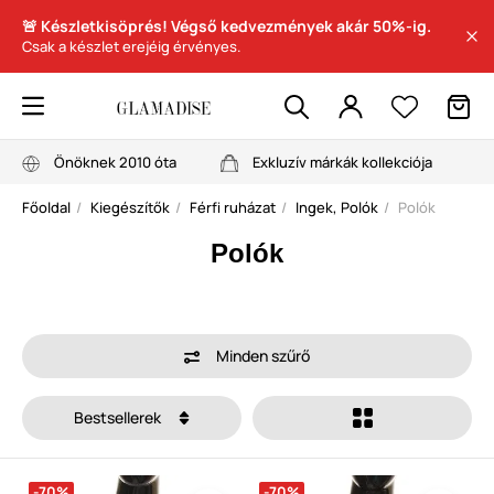
🚨 Készletkisöprés! Végső kedvezmények akár 50%-ig.
Csak a készlet erejéig érvényes.
Önöknek 2010 óta
Exkluzív márkák kollekciója
Főoldal
Kiegészítők
Férfi ruházat
Ingek, Polók
Polók
Polók
Minden szűrő
Bestsellerek
-70%
-70%