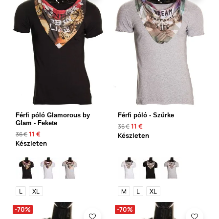
Férfi póló Glamorous by
Férfi póló - Szürke
Glam - Fekete
11 €
36 €
11 €
36 €
Készleten
Készleten
L
XL
M
L
XL
-70%
-70%