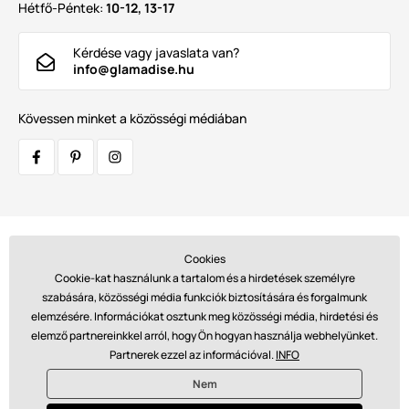
Hétfő-Péntek:
10-12, 13-17
Kérdése vagy javaslata van?
info@glamadise.hu
Kövessen minket a közösségi médiában
Szállítók:
Cookies
Cookie-kat használunk a tartalom és a hirdetések személyre
szabására, közösségi média funkciók biztosítására és forgalmunk
elemzésére. Információkat osztunk meg közösségi média, hirdetési és
Fizetések:
elemző partnereinkkel arról, hogy Ön hogyan használja webhelyünket.
Partnerek ezzel az információval.
INFO
Nem
© 2026 www.glamadise.hu. Technikailag biztosítja
Simplia s.r.o.