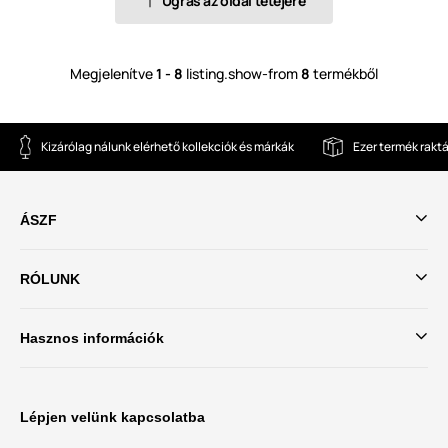
Ugrás az oldal tetejére
Megjelenítve
1 - 8
listing.show-from
8
termékből
Kizárólag nálunk elérhető kollekciók és márkák
Ezer termék rakt
ÁSZF
RÓLUNK
Hasznos információk
Lépjen velünk kapcsolatba