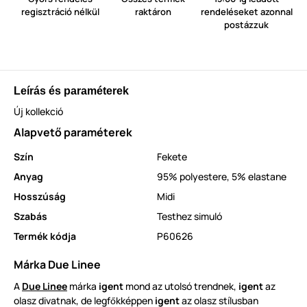
regisztráció nélkül
raktáron
rendeléseket azonnal
postázzuk
Leírás és paraméterek
Új kollekció
Alapvető paraméterek
Szín
Fekete
Anyag
95% polyestere, 5% elastane
Hosszúság
Midi
Szabás
Testhez simuló
Termék kódja
P60626
Márka Due Linee
A
Due Linee
márka
igent
mond az utolsó trendnek,
igent
az
olasz divatnak, de legf
kképpen
igent
az olasz stílusban
ő