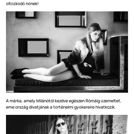
lt
zk
d
n
nek!
ö
ö
ö
ő
ő
A márka, amely Milánótól kezdve egészen Rómáig
zemeltet,
ü
eme ország divatjának a t
rténelmi gy
kereire hivatkozik.
ö
ö