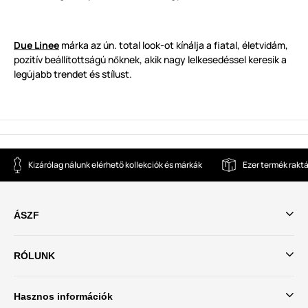
Due Linee
márka az ún. total look-ot kínálja a fiatal, életvidám,
pozitív beállítottságú n
knek, akik nagy lelkesedéssel keresik a
ő
legújabb trendet és stílust.
Kizárólag nálunk elérhető kollekciók és márkák
Ezer termék rakt
ÁSZF
RÓLUNK
Hasznos információk