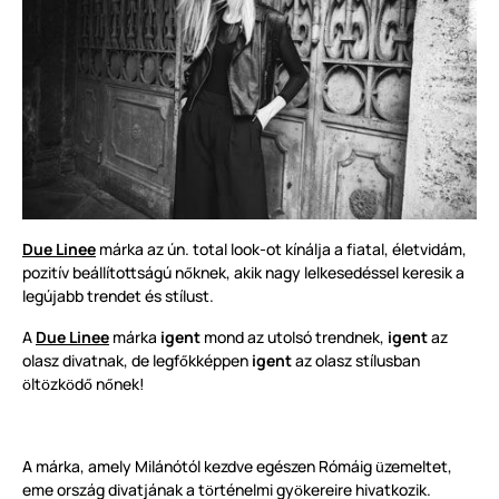
Due Linee
márka az ún. total look-ot kínálja a fiatal, életvidám,
pozitív beállítottságú n
knek, akik nagy lelkesedéssel keresik a
ő
legújabb trendet és stílust.
A
Due Linee
márka
igent
mond az utolsó trendnek,
igent
az
olasz divatnak, de legf
kképpen
igent
az olasz stílusban
ő
lt
zk
d
n
nek!
ö
ö
ö
ő
ő
A márka, amely Milánótól kezdve egészen Rómáig
zemeltet,
ü
eme ország divatjának a t
rténelmi gy
kereire hivatkozik.
ö
ö