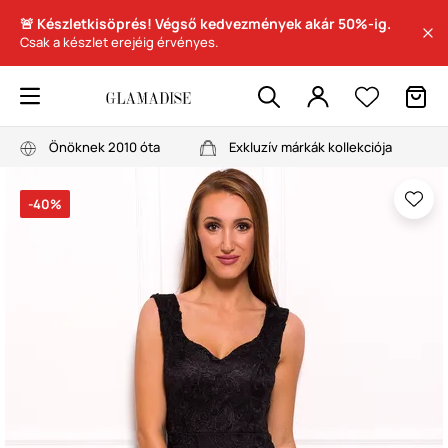
🚨 Készletkisöprés! Végső kedvezmények akár 50%-ig.
Csak a készlet erejéig érvényes.
Önöknek 2010 óta
Exkluzív márkák kollekciója
-40%