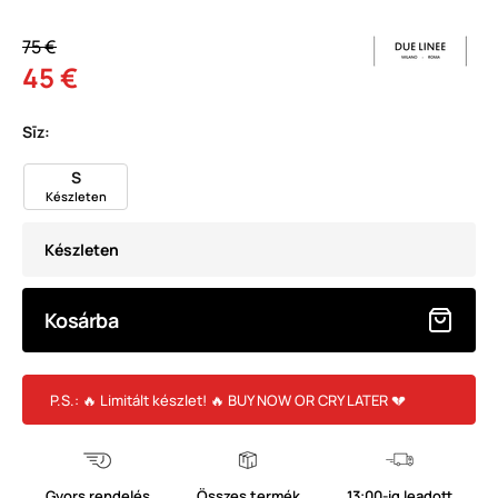
75 €
45 €
Sīz:
S
Készleten
Készleten
Kosárba
P.S.: 🔥 Limitált készlet! 🔥 BUY NOW OR CRY LATER 💔
Gyors rendelés
Összes termék
13:00-ig leadott