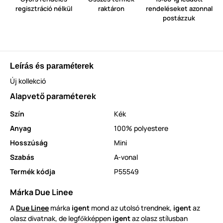
regisztráció nélkül
raktáron
rendeléseket azonnal
postázzuk
Leírás és paraméterek
Új kollekció
Alapvető paraméterek
Szín
Kék
Anyag
100% polyestere
Hosszúság
Mini
Szabás
A-vonal
Termék kódja
P55549
Márka Due Linee
A
Due Linee
márka
igent
mond az utolsó trendnek,
igent
az
olasz divatnak, de legf
kképpen
igent
az olasz stílusban
ő