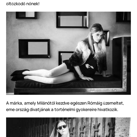
lt
zk
d
n
nek!
ö
ö
ö
ő
ő
A márka, amely Milánótól kezdve egészen Rómáig
zemeltet,
ü
eme ország divatjának a t
rténelmi gy
kereire hivatkozik.
ö
ö