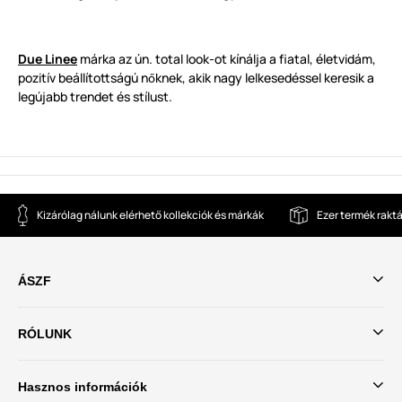
Due Linee
márka az ún. total look-ot kínálja a fiatal, életvidám,
pozitív beállítottságú n
knek, akik nagy lelkesedéssel keresik a
ő
legújabb trendet és stílust.
Kizárólag nálunk elérhető kollekciók és márkák
Ezer termék rakt
ÁSZF
RÓLUNK
Hasznos információk