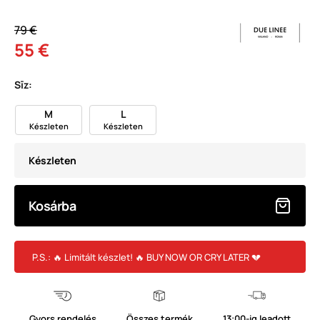
79 €
55 €
Sīz:
M
L
Készleten
Készleten
Készleten
Kosárba
P.S.: 🔥 Limitált készlet! 🔥 BUY NOW OR CRY LATER 💔
Gyors rendelés
Összes termék
13:00-ig leadott