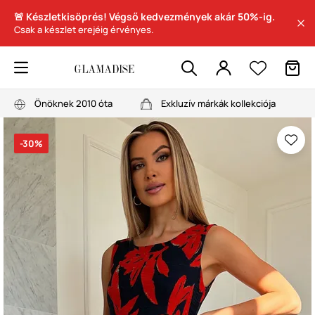
🚨 Készletkisöprés! Végső kedvezmények akár 50%-ig.
Csak a készlet erejéig érvényes.
Önöknek 2010 óta
Exkluzív márkák kollekciója
-30%