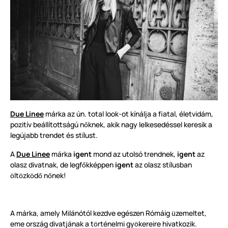
Due Linee
márka az ún. total look-ot kínálja a fiatal, életvidám,
pozitív beállítottságú n
knek, akik nagy lelkesedéssel keresik a
ő
legújabb trendet és stílust.
A
Due Linee
márka
igent
mond az utolsó trendnek,
igent
az
olasz divatnak, de legf
kképpen
igent
az olasz stílusban
ő
lt
zk
d
n
nek!
ö
ö
ö
ő
ő
A márka, amely Milánótól kezdve egészen Rómáig
zemeltet,
ü
eme ország divatjának a t
rténelmi gy
kereire hivatkozik.
ö
ö