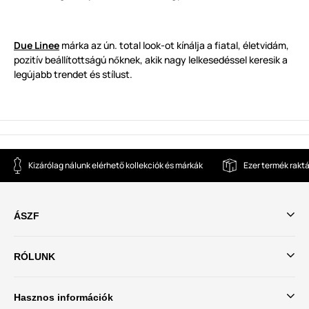
Due Linee
márka az ún. total look-ot kínálja a fiatal, életvidám,
pozitív beállítottságú n
knek, akik nagy lelkesedéssel keresik a
ő
legújabb trendet és stílust.
Kizárólag nálunk elérhető kollekciók és márkák
Ezer termék rakt
ÁSZF
RÓLUNK
Hasznos információk