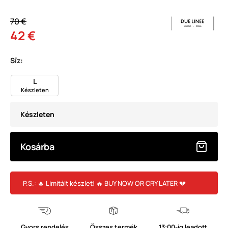
70 €
42 €
Sīz:
L
Készleten
Készleten
Kosárba
P.S.: 🔥 Limitált készlet! 🔥 BUY NOW OR CRY LATER 💔
Gyors rendelés
Összes termék
13:00-ig leadott