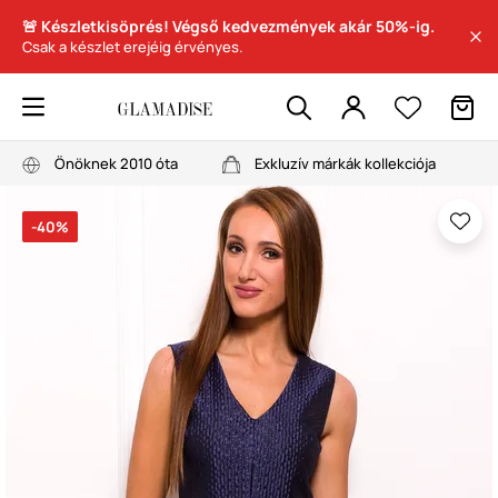
🚨 Készletkisöprés! Végső kedvezmények akár 50%-ig.
Csak a készlet erejéig érvényes.
Önöknek 2010 óta
Exkluzív márkák kollekciója
-40%