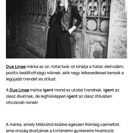
Due Linee
márka az ún. total look-ot kínálja a fiatal, életvidám,
pozitív beállítottságú n
knek, akik nagy lelkesedéssel keresik a
ő
legújabb trendet és stílust.
A
Due Linee
márka
igent
mond az utolsó trendnek,
igent
az
olasz divatnak, de legf
kképpen
igent
az olasz stílusban
ő
lt
zk
d
n
nek!
ö
ö
ö
ő
ő
A márka, amely Milánótól kezdve egészen Rómáig
zemeltet,
ü
eme ország divatjának a t
rténelmi gy
kereire hivatkozik.
ö
ö