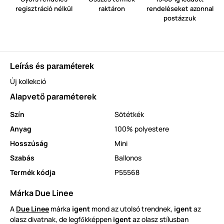
regisztráció nélkül
raktáron
rendeléseket azonnal
postázzuk
Leírás és paraméterek
Új kollekció
Alapvető paraméterek
Szín
Sötétkék
Anyag
100% polyestere
Hosszúság
Mini
Szabás
Ballonos
Termék kódja
P55568
Márka Due Linee
A
Due Linee
márka
igent
mond az utolsó trendnek,
igent
az
olasz divatnak, de legf
kképpen
igent
az olasz stílusban
ő