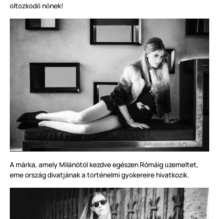
lt
zk
d
n
nek!
ö
ö
ö
ő
ő
A márka, amely Milánótól kezdve egészen Rómáig
zemeltet,
ü
eme ország divatjának a t
rténelmi gy
kereire hivatkozik.
ö
ö