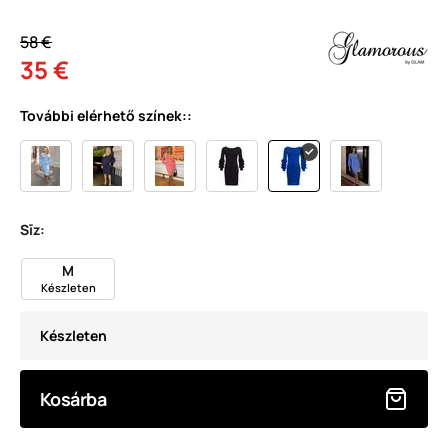
58 €
35 €
További elérhető színek::
Sīz:
M
Készleten
Készleten
Kosárba