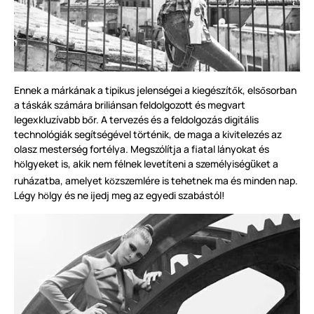
Ennek a márkának a tipikus jelenségei a kiegészít
k, els
sorban
ő
ő
a táskák számára briliánsan feldolgozott és megvart
legexkluzívabb b
r. A tervezés és a feldolgozás digitális
ő
technológiák segítségével t
ö
rténik, de maga a kivitelezés az
olasz mesterség fortélya. Megszólítja a fiatal lányokat és
h
lgyeket is, akik nem félnek levetíteni a személyiség
ket a
ü
ö
ruházatba, amelyet k
zszemlére is tehetnek ma és minden nap.
ö
Légy h
lgy és ne ijedj meg az egyedi szabástól!
ö