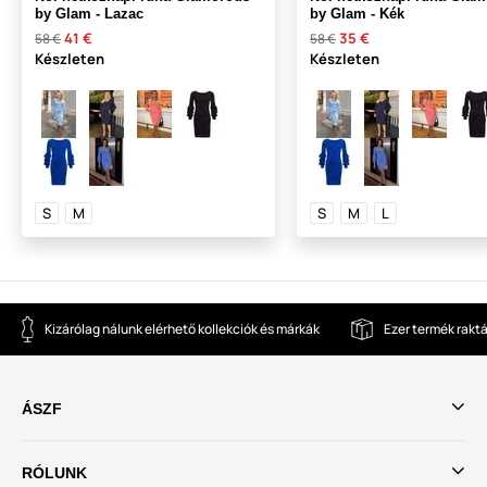
by Glam - Lazac
by Glam - Kék
41 €
35 €
58 €
58 €
Készleten
Készleten
S
M
S
M
L
Kizárólag nálunk elérhető kollekciók és márkák
Ezer termék rakt
ÁSZF
RÓLUNK