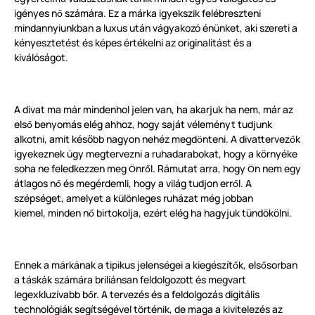
igényes n
számára. Ez a márka igyekszik felébreszteni
ő
mindannyiunkban a luxus után vágyakozó énünket, aki szereti a
kényesztetést és képes értékelni az originalitást és a
kiválóságot.
A divat ma már mindenhol jelen van, ha akarjuk ha nem, már az
els
benyomás elég ahhoz, hogy saját véleményt tudjunk
ő
alkotni, amit később nagyon nehéz megd
nteni. A divattervez
k
ö
ő
igyekeznek úgy megtervezni a ruhadarabokat, hogy a
környék
e
soha ne feledkezzen meg
nr
l. Rámutat arra, hogy
n nem egy
Ö
ő
Ö
átlagos n
és megérdemli, hogy a világ tudjon err
l. A
ő
ő
szépséget, amelyet a k
ü
l
ö
nleges ruházat még jobban
kiemel, minden n
birtokolja, ezért elég ha hagyjuk
tündökölni.
ő
Ennek a márkának a tipikus jelenségei a kiegészít
k, els
sorban
ő
ő
a táskák számára briliánsan feldolgozott és megvart
legexkluzívabb b
r. A tervezés és a feldolgozás digitális
ő
technológiák segítségével t
ö
rténik, de maga a kivitelezés az