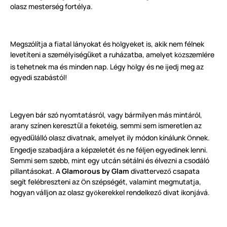
olasz mesterség fortélya.
Megszólítja a fiatal lányokat és h
lgyeket is, akik nem félnek
ö
levetíteni a személyiség
ket a ruházatba, amelyet k
zszemlére
ü
ö
is tehetnek ma és minden nap. Légy h
lgy és ne ijedj meg az
ö
egyedi szabástól!
Legyen bár szó nyomtatásról, vagy bármilyen más mintáról,
arany színen kereszt
l a feketéig, semmi sem ismeretlen az
ü
egyed
lálló olasz divatnak, amelyet ily módon kínálunk
nnek.
ü
Ö
Engedje szabadjára a képzeletét és ne féljen egyedinek lenni.
Semmi sem szebb, mint egy utcán sétálni és élvezni a csodáló
pillantásokat. A
Glamorous by Glam
divattervez
csapata
ő
segít felébreszteni az
n szépségét, valamint megmutatja,
Ö
hogyan válljon az olasz gy
kerekkel rendelkez
divat ikonjává.
ö
ő