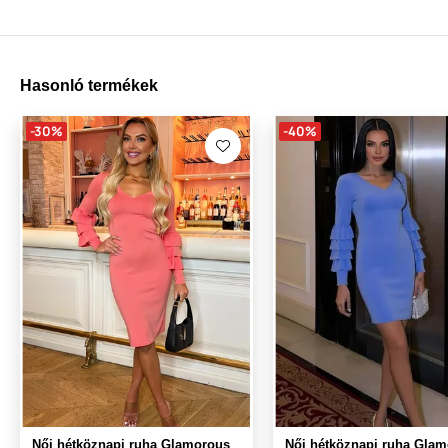
Hasonló termékek
-30%
-40%
Női hétköznapi ruha Glamorous
Női hétköznapi ruha Gla