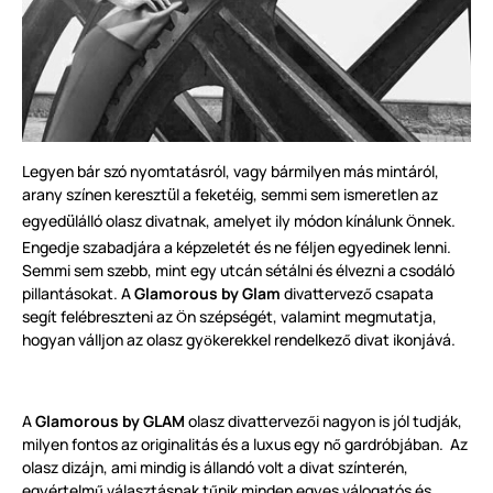
Legyen bár szó nyomtatásról, vagy bármilyen más mintáról,
arany színen kereszt
l a feketéig, semmi sem ismeretlen az
ü
egyed
lálló olasz divatnak, amelyet ily módon kínálunk
nnek.
ü
Ö
Engedje szabadjára a képzeletét és ne féljen egyedinek lenni.
Semmi sem szebb, mint egy utcán sétálni és élvezni a csodáló
pillantásokat. A
Glamorous by Glam
divattervez
csapata
ő
segít felébreszteni az
n szépségét, valamint megmutatja,
Ö
hogyan válljon az olasz gy
kerekkel rendelkez
divat ikonjává.
ö
ő
A
Glamorous by GLAM
olasz divattervez
i nagyon is jól tudják,
ő
milyen fontos az originalitás és a luxus egy n
gardróbjában. Az
ő
olasz dizájn, ami mindig is állandó volt a divat színterén,
egyértelm
választásnak t
nik minden egyes válogatós és
ű
ű