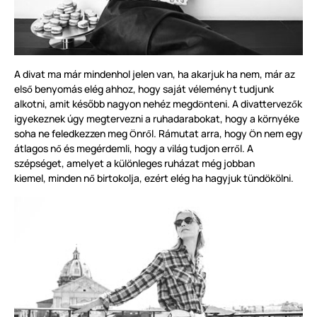
A divat ma már mindenhol jelen van, ha akarjuk ha nem, már az
els
benyomás elég ahhoz, hogy saját véleményt tudjunk
ő
alkotni, amit később nagyon nehéz megd
nteni. A divattervez
k
ö
ő
igyekeznek úgy megtervezni a ruhadarabokat, hogy a
környék
e
soha ne feledkezzen meg
nr
l. Rámutat arra, hogy
n nem egy
Ö
ő
Ö
átlagos n
és megérdemli, hogy a világ tudjon err
l. A
ő
ő
szépséget, amelyet a k
ü
l
ö
nleges ruházat még jobban
kiemel, minden n
birtokolja, ezért elég ha hagyjuk
tündökölni.
ő