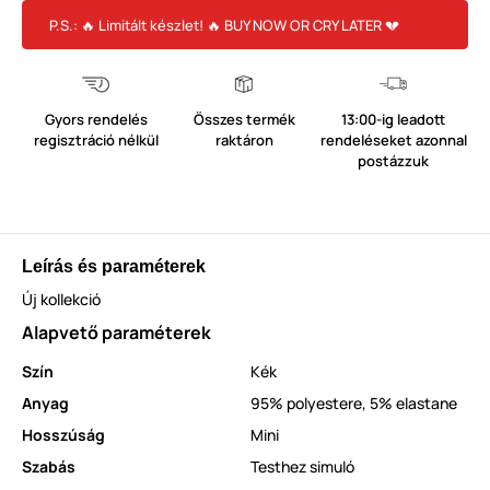
P.S.: 🔥 Limitált készlet! 🔥 BUY NOW OR CRY LATER 💔
Gyors rendelés
Összes termék
13:00-ig leadott
regisztráció nélkül
raktáron
rendeléseket azonnal
postázzuk
Leírás és paraméterek
Új kollekció
Alapvető paraméterek
Szín
Kék
Anyag
95% polyestere, 5% elastane
Hosszúság
Mini
Szabás
Testhez simuló