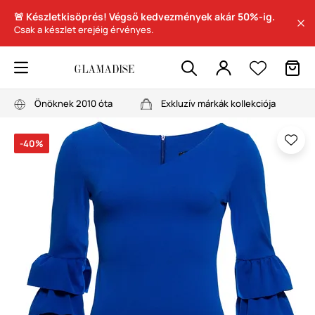
🚨 Készletkisöprés! Végső kedvezmények akár 50%-ig.
Csak a készlet erejéig érvényes.
Önöknek 2010 óta
Exkluzív márkák kollekciója
-40%