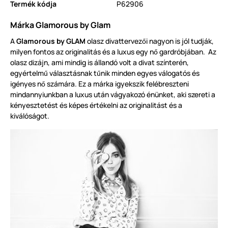
Termék kódja
P62906
Márka Glamorous by Glam
A
Glamorous by GLAM
olasz divattervez
i nagyon is jól tudják,
ő
milyen fontos az originalitás és a luxus egy n
gardróbjában. Az
ő
olasz dizájn, ami mindig is állandó volt a divat színterén,
egyértelm
választásnak t
nik minden egyes válogatós és
ű
ű
igényes n
számára. Ez a márka igyekszik felébreszteni
ő
mindannyiunkban a luxus után vágyakozó énünket, aki szereti a
kényesztetést és képes értékelni az originalitást és a
kiválóságot.