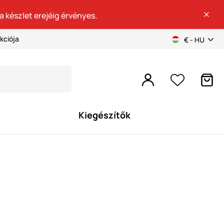
a készlet erejéig érvényes.
kciója
€ - HU
Kiegészítők