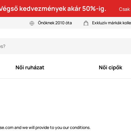
! Végső kedvezmények akár 50%-ig.
Csak 
Önöknek 2010 óta
Exkluzív márkák kolle
Női ruházat
Női cipők
e.com and we will provide to you our conditions.