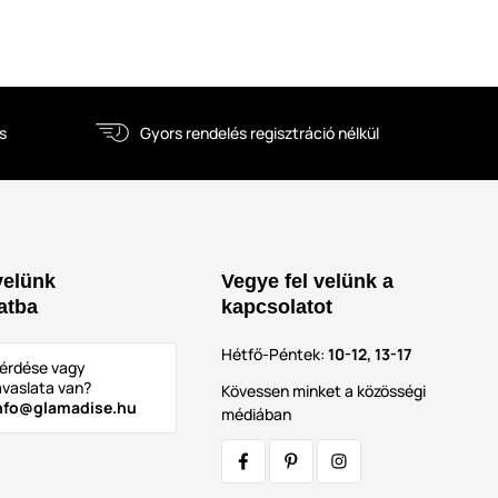
s
Gyors rendelés regisztráció nélkül
velünk
Vegye fel velünk a
atba
kapcsolatot
Hétfő-Péntek:
10-12, 13-17
érdése vagy
avaslata van?
Kövessen minket a közösségi
nfo@glamadise.hu
médiában