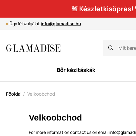
🚨 Készletkisöprés
Ügyfélszolgálat
info@glamadise.hu
Bőr kézitáskák
Főoldal
Velkoobchod
Velkoobchod
For more information contact us on email info@glamadis