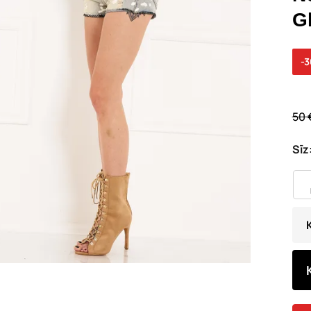
G
-
50 
Sīz