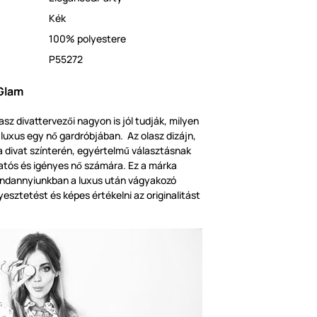
Kék
100% polyestere
P55272
Glam
asz divattervez
i nagyon is jól tudják, milyen
ő
a luxus egy n
gardróbjában. Az olasz dizájn,
ő
 a divat színterén, egyértelm
választásnak
ű
atós és igényes n
számára. Ez a márka
ő
mindannyiunkban a luxus után vágyakozó
yesztetést és képes értékelni az originalitást