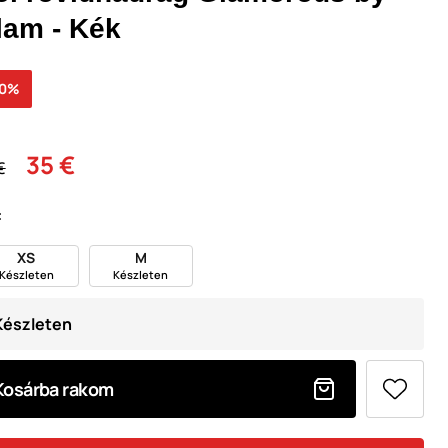
lam - Kék
30%
35 €
€
:
XS
M
Készleten
Készleten
Készleten
Kosárba rakom