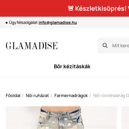
🚨 Készletkisöprés
Ügyfélszolgálat
info@glamadise.hu
Bőr kézitáskák
Főoldal
Női ruházat
Farmernadrágok
Női rövidnadrág G