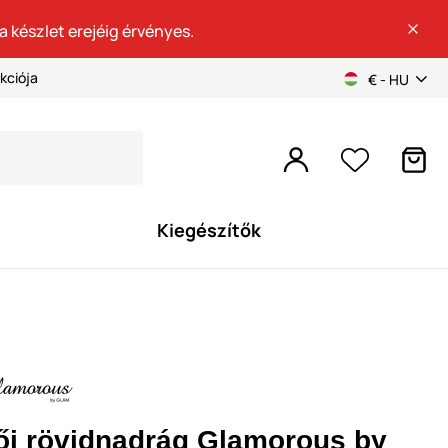
a készlet erejéig érvényes.
kciója
€ - HU
Kiegészítők
ői rövidnadrág Glamorous by