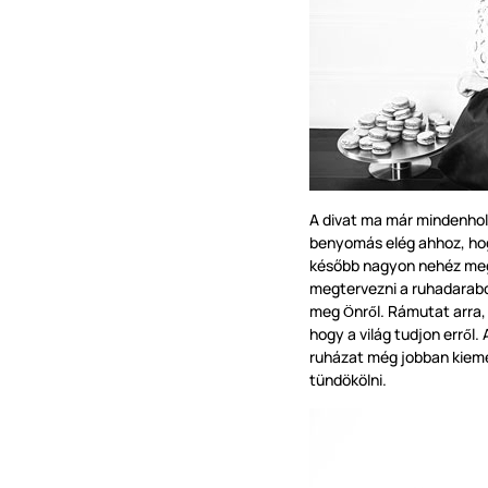
A divat ma már mindenhol 
benyomás elég ahhoz, hog
később nagyon nehéz me
megtervezni a ruhadarab
meg
nr
l. Rámutat arra
Ö
ő
hogy a világ tudjon err
l.
ő
ruházat még jobban kieme
tündökölni.