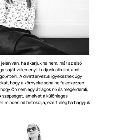
jelen van, ha akarjuk ha nem, már az els
ő
y saját véleményt tudjunk alkotni, amit
gd
nteni. A divattervez
k igyekeznek úgy
ö
ő
okat, hogy a
környék
e soha ne feledkezzen
, hogy
n nem egy átlagos n
és megérdemli,
Ö
ő
 A szépséget, amelyet a k
ü
l
ö
nleges
l, minden n
birtokolja, ezért elég ha hagyjuk
ő