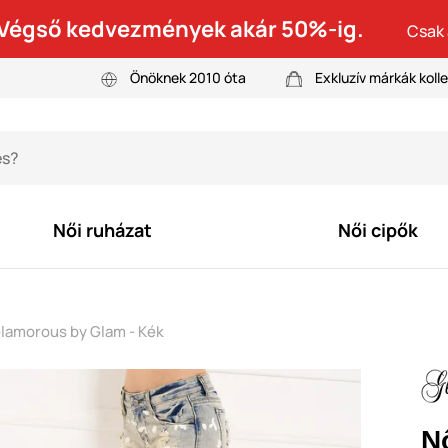
! Végső kedvezmények akár 50%-ig.
Csak 
Önöknek 2010 óta
Exkluzív márkák kolle
Női ruházat
Női cipők
lamorous by Glam - Kék
N