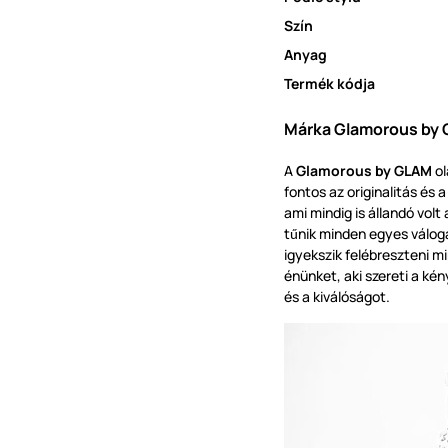
Szín
Anyag
Termék kódja
Márka Glamorous by 
A
Glamorous by GLAM
ol
fontos az originalitás és 
ami mindig is állandó volt
t
nik minden egyes válog
ű
igyekszik felébreszteni 
énünket, aki szereti a kén
és a kiválóságot.