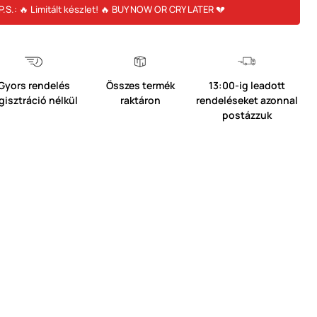
P.S.: 🔥 Limitált készlet! 🔥 BUY NOW OR CRY LATER 💔
Gyors rendelés
Összes termék
13:00-ig leadott
gisztráció nélkül
raktáron
rendeléseket azonnal
postázzuk