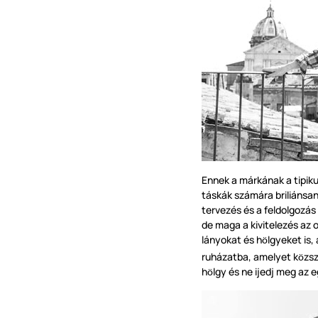
Ennek a márkának a tipiku
táskák számára briliánsan
tervezés és a feldolgozás 
de maga a kivitelezés az o
lányokat és h
lgyeket is,
ö
ruházatba, amelyet k
zs
ö
h
lgy és ne ijedj meg az 
ö