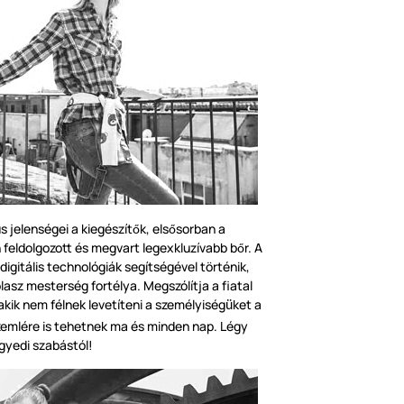
s jelenségei a kiegészít
k, els
sorban a
ő
ő
 feldolgozott és megvart legexkluzívabb b
r. A
ő
digitális technológiák segítségével t
ö
rténik,
lasz mesterség fortélya. Megszólítja a fiatal
 akik nem félnek levetíteni a személyiség
ket a
ü
zemlére is tehetnek ma és minden nap. Légy
egyedi szabástól!