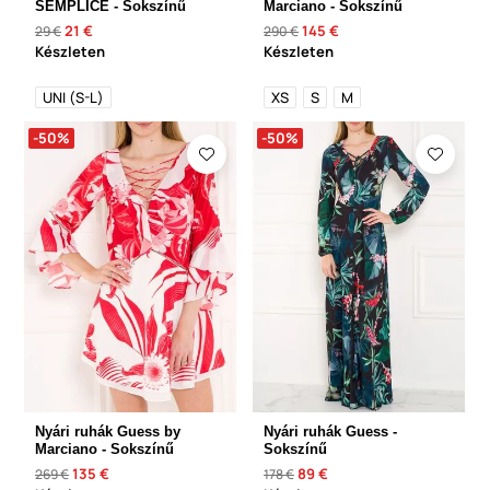
SEMPLICE - Sokszínű
Marciano - Sokszínű
21 €
145 €
29 €
290 €
Készleten
Készleten
UNI (S-L)
XS
S
M
-50%
-50%
Nyári ruhák Guess by
Nyári ruhák Guess -
Marciano - Sokszínű
Sokszínű
135 €
89 €
269 €
178 €