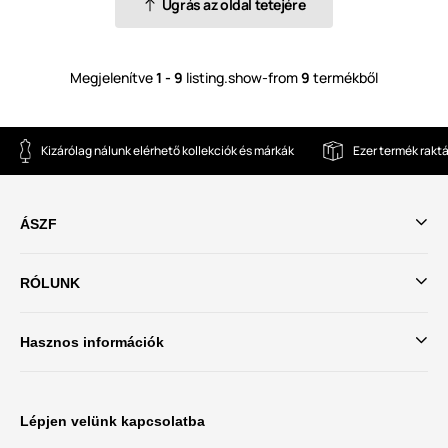
Ugrás az oldal tetejére
Megjelenítve
1 - 9
listing.show-from
9
termékből
Kizárólag nálunk elérhető kollekciók és márkák
Ezer termék rakt
ÁSZF
RÓLUNK
Hasznos információk
Lépjen velünk kapcsolatba