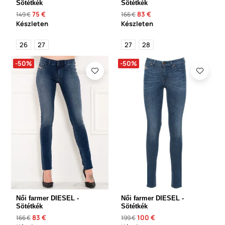
Sötétkék
Sötétkék
75 €
83 €
149 €
166 €
Készleten
Készleten
26
27
27
28
-50%
-50%
Női farmer DIESEL -
Női farmer DIESEL -
Sötétkék
Sötétkék
83 €
100 €
166 €
199 €