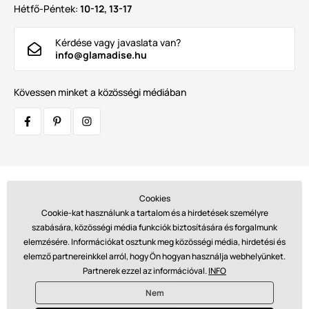
Hétfő-Péntek:
10-12, 13-17
Kérdése vagy javaslata van?
info@glamadise.hu
Kövessen minket a közösségi médiában
Szállítók:
Cookies
Cookie-kat használunk a tartalom és a hirdetések személyre
szabására, közösségi média funkciók biztosítására és forgalmunk
elemzésére. Információkat osztunk meg közösségi média, hirdetési és
Fizetések:
elemző partnereinkkel arról, hogy Ön hogyan használja webhelyünket.
Partnerek ezzel az információval.
INFO
Nem