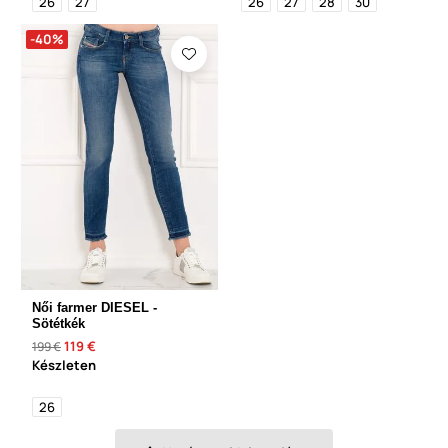
26
27
26
27
28
30
-40%
Női farmer DIESEL -
Sötétkék
119 €
199 €
Készleten
26