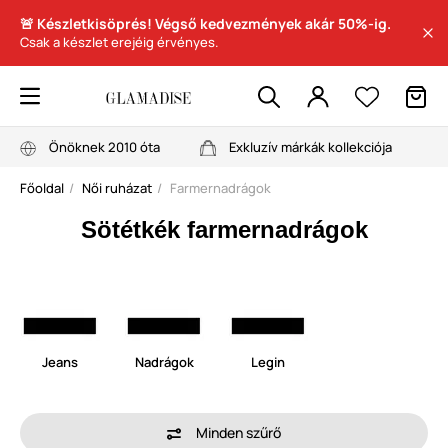
🚨 Készletkisöprés! Végső kedvezmények akár 50%-ig.
Csak a készlet erejéig érvényes.
Önöknek 2010 óta
Exkluzív márkák kollekciója
Főoldal
Női ruházat
Farmernadrágok
Sötétkék farmernadrágok
Jeans
Nadrágok
Legin
Minden szűrő