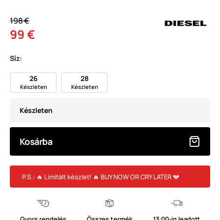
198 €
99 €
Sīz:
26
28
Készleten
Készleten
Készleten
Kosárba
P.S.: 🔥 Limitált készlet! 🔥 BUY NOW OR CRY LATER 💔
Gyors rendelés
Összes termék
13:00-ig leadott