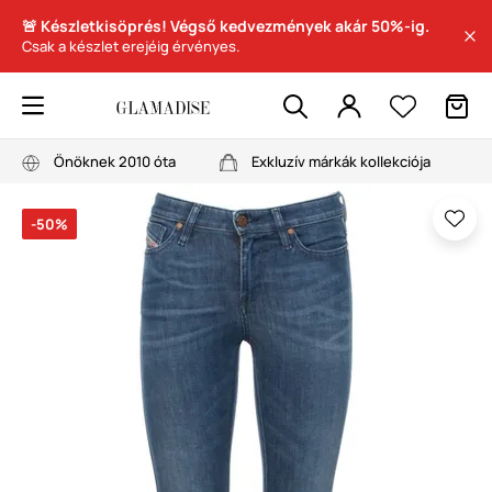
🚨 Készletkisöprés! Végső kedvezmények akár 50%-ig.
Csak a készlet erejéig érvényes.
Önöknek 2010 óta
Exkluzív márkák kollekciója
-50%