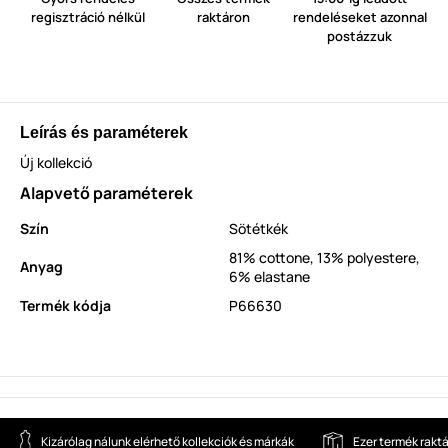
regisztráció nélkül
raktáron
rendeléseket azonnal
postázzuk
Leírás és paraméterek
Új kollekció
Alapvető paraméterek
Szín
Sötétkék
81% cottone, 13% polyestere,
Anyag
6% elastane
Termék kódja
P66630
Kizárólag nálunk elérhető kollekciók és márkák
Ezer termék rakt