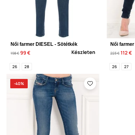
Női farmer DIESEL - Sötétkék
Női farmer
Készleten
99 €
112 €
198 €
223 €
26
28
26
27
-40%