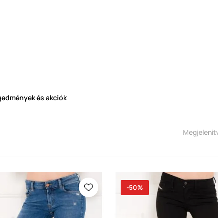
gedmények és akciók
Megjelenít
-50%