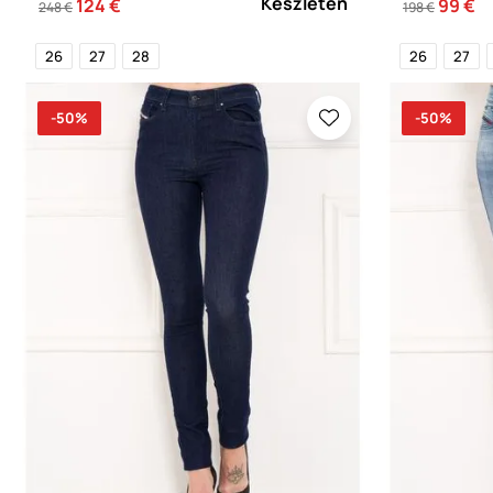
Készleten
124 €
99 €
248 €
198 €
26
27
28
26
27
-50%
-50%