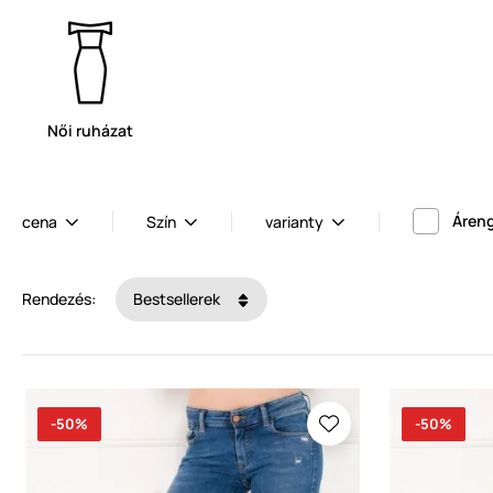
Női ruházat
Áren
cena
Szín
varianty
Rendezés:
Bestsellerek
-50%
-50%