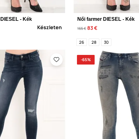
 DIESEL - Kék
Női farmer DIESEL - Kék
Készleten
83 €
165 €
26
28
30
-65%