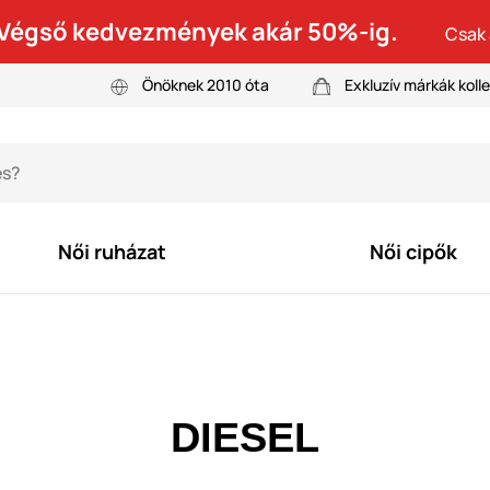
! Végső kedvezmények akár 50%-ig.
Csak 
Önöknek 2010 óta
Exkluzív márkák kolle
Női ruházat
Női cipők
DIESEL