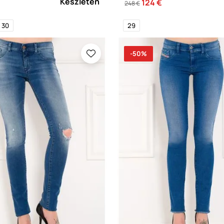
Készleten
124 €
248 €
30
29
-50%