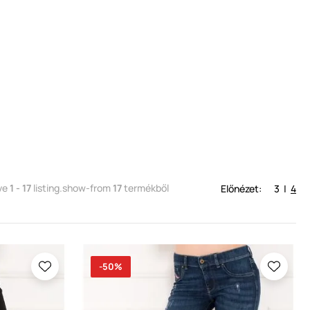
ve
1 - 17
listing.show-from
17
termékből
Előnézet:
3
|
4
-50%