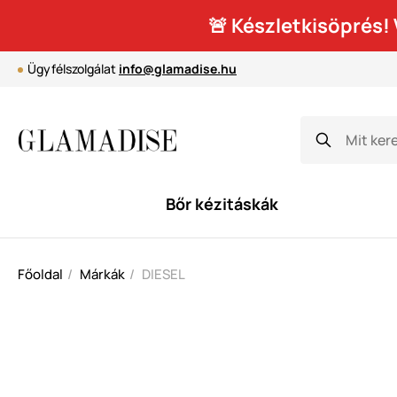
🚨 Készletkisöprés
Ügyfélszolgálat
info@glamadise.hu
Bőr kézitáskák
Főoldal
Márkák
DIESEL