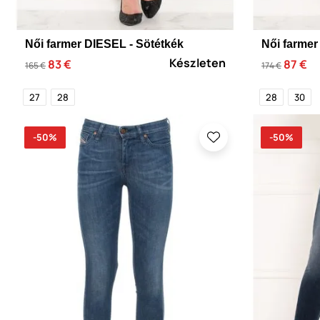
Női farmer DIESEL - Sötétkék
Női farmer
Készleten
83 €
87 €
165 €
174 €
27
28
28
30
-50%
-50%