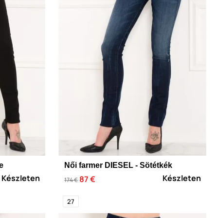
e
Női farmer DIESEL - Sötétkék
Készleten
Készleten
87 €
174 €
27