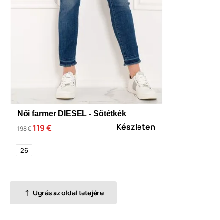
Női farmer DIESEL - Sötétkék
Készleten
119 €
198 €
26
Ugrás az oldal tetejére