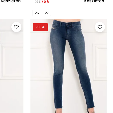
Készleten
Készleten
75 €
149 €
26
27
-50%