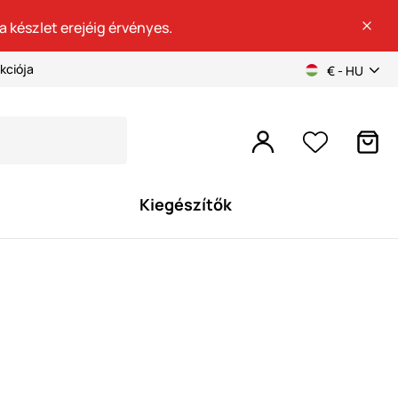
a készlet erejéig érvényes.
kciója
€ - HU
Kiegészítők