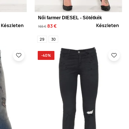
Női farmer DIESEL - Sötétkék
Készleten
Készleten
83 €
165 €
29
30
-40%