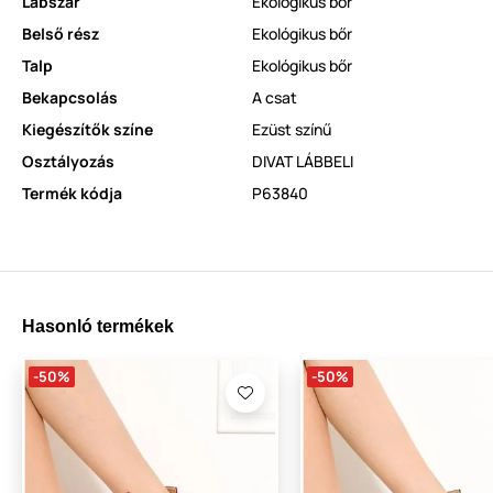
Lábszár
Ekológikus bőr
Belső rész
Ekológikus bőr
Talp
Ekológikus bőr
Bekapcsolás
A csat
Kiegészítők színe
Ezüst színű
Osztályozás
DIVAT LÁBBELI
Termék kódja
P63840
Hasonló termékek
-50%
-50%