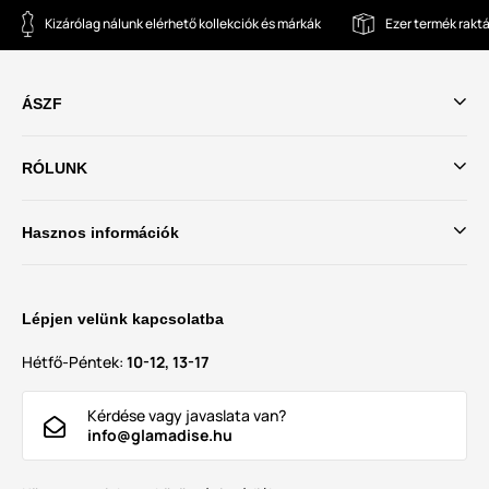
Kizárólag nálunk elérhető kollekciók és márkák
Ezer termék rakt
ÁSZF
RÓLUNK
Hasznos információk
Lépjen velünk kapcsolatba
Hétfő-Péntek:
10-12, 13-17
Kérdése vagy javaslata van?
info@glamadise.hu