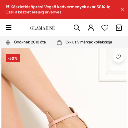
🚨 Készletkisöprés! Végső kedvezmények akár 50%-ig.
Csak a készlet erejéig érvényes.
Önöknek 2010 óta
Exkluzív márkák kollekciója
-50%