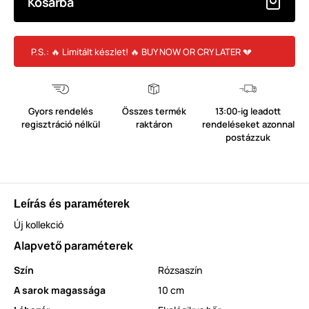
Kosárba
P.S.: 🔥 Limitált készlet! 🔥 BUY NOW OR CRY LATER 💔
Gyors rendelés
Összes termék
13:00-ig leadott
regisztráció nélkül
raktáron
rendeléseket azonnal
postázzuk
Leírás és paraméterek
Új kollekció
Alapvető paraméterek
Szín
Rózsaszín
A sarok magassága
10 cm