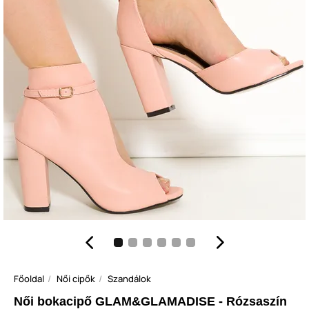
Főoldal
Női cipők
Szandálok
Női bokacipő GLAM&GLAMADISE - Rózsaszín