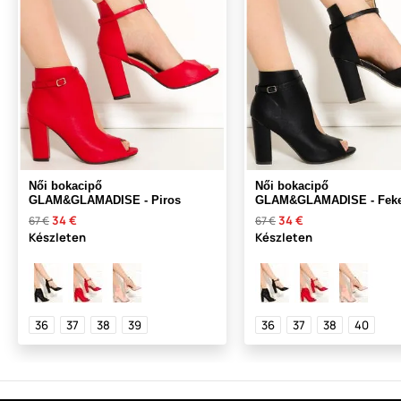
Női bokacipő
Női bokacipő
GLAM&GLAMADISE - Piros
GLAM&GLAMADISE - Feke
34 €
34 €
67 €
67 €
Készleten
Készleten
36
37
38
39
36
37
38
40