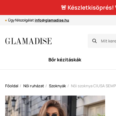
🚨 Készletkisöprés
Ügyfélszolgálat
info@glamadise.hu
Bőr kézitáskák
Főoldal
Női ruházat
Szoknyák
Női szoknya CIUSA SEMP