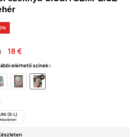
ehér
30%
18 €
€
ábbi elérhető színek::
:
UNI (S-L)
Készleten
Készleten