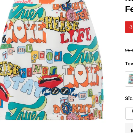
F
-
25 
Tov
Sīz