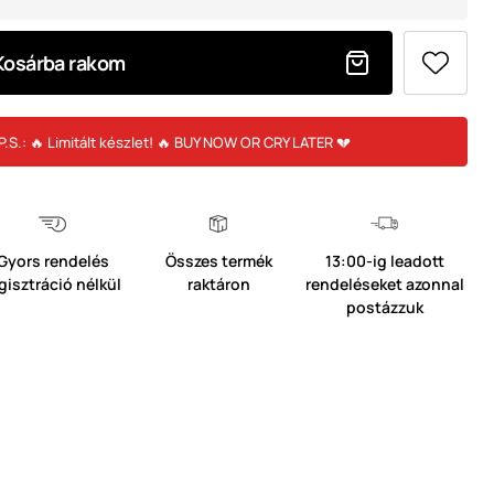
Kosárba rakom
P.S.: 🔥 Limitált készlet! 🔥 BUY NOW OR CRY LATER 💔
Gyors rendelés
Összes termék
13:00-ig leadott
gisztráció nélkül
raktáron
rendeléseket azonnal
postázzuk