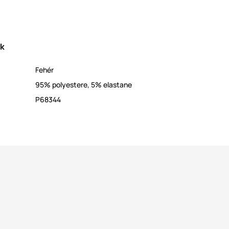
ek
Fehér
95% polyestere, 5% elastane
P68344