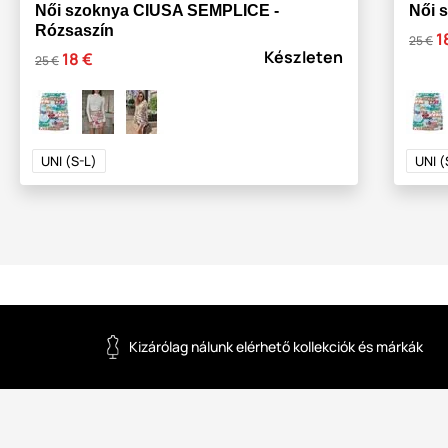
Női szoknya CIUSA SEMPLICE -
Női 
Rózsaszín
1
25 €
Készleten
18 €
25 €
UNI (S-L)
UNI (
Kizárólag nálunk elérhető kollekciók és márkák